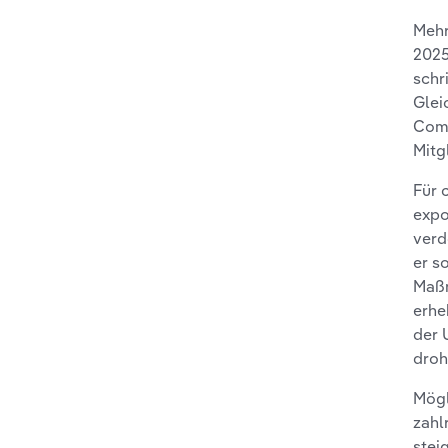
Mehr
2025
schr
Glei
Comm
Mitg
Für 
expo
verd
er s
Maßn
erhe
der 
droh
Mögl
zahl
stei