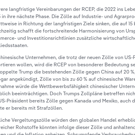
ere langfristige Vereinbarungen der RCEP, die 2022 ins Leb
 in ihre nächste Phase. Die Zölle auf Industrie- und Agrarpr
ittweise in Richtung der langfristigen Ziele sinken, die auf 1
chzeitig schafft die fortschreitende Harmonisierung von Ur
erce- und Investitionsrichtlinien zusätzliche wirtschaftliche
liedsstaaten.
chinesische Unternehmen, die trotz der neuen Zölle von US-
rtieren wollen, wird die RCEP von besonderer Bedeutung sei
oppelte Trump die bestehenden Zölle gegen China auf 20 %
ogar angekündigt, Zölle von bis zu 60 % auf chinesische War
ahme würde die Wettbewerbsfähigkeit chinesischer Unter
blich beeinträchtigen. Doch Trumps Zollpläne betreffen nich
US-Präsident bereits Zölle gegen Kanada und Mexiko, auch 
te er bereits mit Strafzöllen.
iche Vergeltungszölle würden den globalen Handel erheblic
reicher Rohstoffe könnten infolge dieser Zölle und anhaltend
gen und die Inflation anheizen. Schrumpfende Verbraucherb