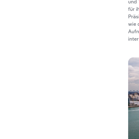
und 
für 
Präs
wie 
Aufn
inte