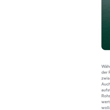
Währ
der 
zwis
Auch
aufs
Rohs
wert
woll