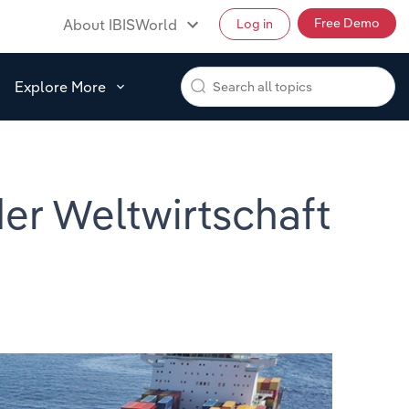
Free Demo
About IBISWorld
Log in
Explore More
der Weltwirtschaft