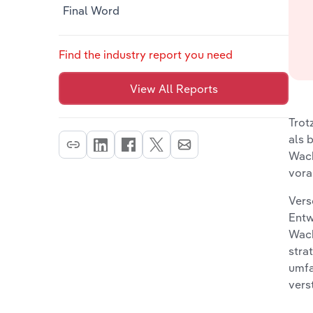
Final Word
Find the industry report you need
View All Reports
Trot
als 
Wach
vora
Vers
Entw
Wach
stra
umfa
vers