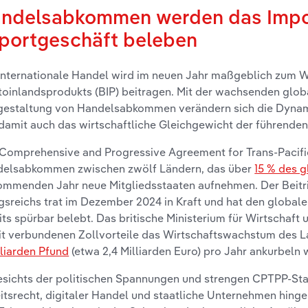
ndelsabkommen werden das Impo
portgeschäft beleben
internationale Handel wird im neuen Jahr maßgeblich zum 
toinlandsprodukts (BIP) beitragen. Mit der wachsenden glo
estaltung von Handelsabkommen verändern sich die Dynam
damit auch das wirtschaftliche Gleichgewicht der führende
Comprehensive and Progressive Agreement for Trans-Pacific
elsabkommen zwischen zwölf Ländern, das über
15 % des g
ommenden Jahr neue Mitgliedsstaaten aufnehmen. Der Beitri
gsreichs trat im Dezember 2024 in Kraft und hat den global
its spürbar belebt. Das britische Ministerium für Wirtschaft
t verbundenen Zollvorteile das Wirtschaftswachstum des L
lliarden Pfund
(etwa 2,4 Milliarden Euro) pro Jahr ankurbeln
sichts der politischen Spannungen und strengen CPTPP-Sta
itsrecht, digitaler Handel und staatliche Unternehmen hinge