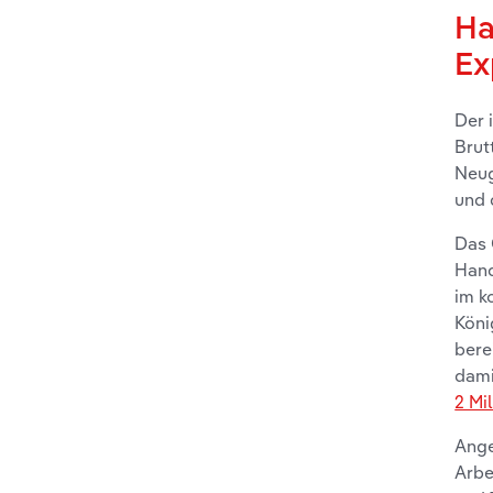
Ha
Ex
Der 
Brut
Neug
und 
Das 
Hand
im k
Köni
bere
dami
2 Mi
Ange
Arbe