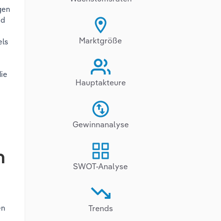
gen
nd
l
Marktgröße
els
ie
Hauptakteure
Gewinnanalyse
n
SWOT-Analyse
en
Trends