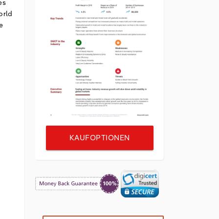
es
orld
e
KAUFOPTIONEN