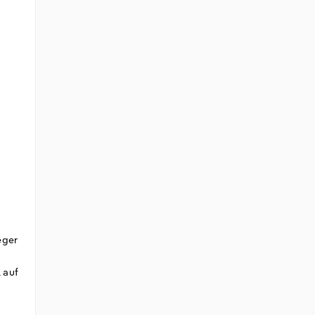
eger
 auf