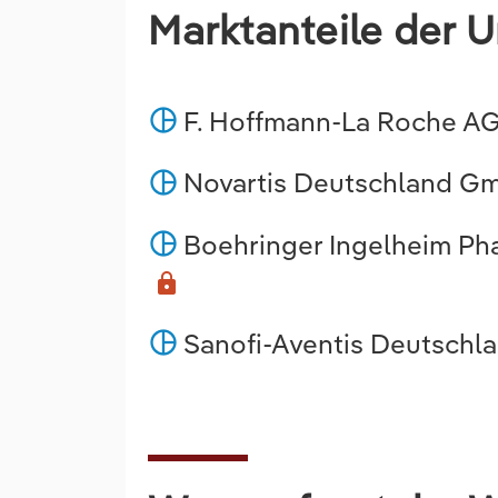
Marktanteile der 
F. Hoffmann-La Roche AG
pie_chart
Novartis Deutschland Gm
pie_chart
Boehringer Ingelheim Ph
pie_chart
lock
Sanofi-Aventis Deutschl
pie_chart