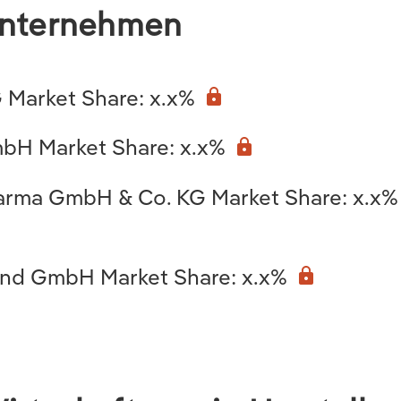
Unternehmen
 Market Share: x.x%
lock
bH Market Share: x.x%
lock
arma GmbH & Co. KG Market Share: x.x%
and GmbH Market Share: x.x%
lock