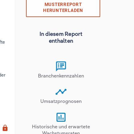
MUSTERREPORT
HERUNTERLADEN
In diesem Report
enthalten
fte
der
Branchenkennzahlen
Umsatzprognosen
x
Historische und erwartete
lock
Wachstumsraten