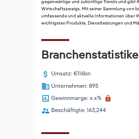
gegenwärtige und zukünftige Trends und gibt 
Wirtschaftszweigs. Mit seiner Sammlung von b
umfassende und aktuelle Informationen über W
wichtigsten Produkte, Dienstleistungen und M
Branchenstatistik
attach_money
Umsatz: €116bn
business
Unternehmen: 895
poll
Gewinnmarge: x.x%
lock
supervisor_account
Beschäftigte: 163,244