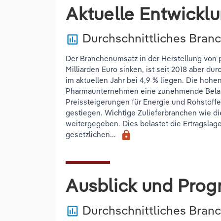
Aktuelle Entwickl
Durchschnittliches Bran
poll
Der Branchenumsatz in der Herstellung von 
Milliarden Euro sinken, ist seit 2018 aber d
im aktuellen Jahr bei 4,9 % liegen. Die hohe
Pharmaunternehmen eine zunehmende Belastu
Preissteigerungen für Energie und Rohstoffe 
gestiegen. Wichtige Zulieferbranchen wie d
weitergegeben. Dies belastet die Ertragsla
lock
gesetzlichen...
Ausblick und Prog
Durchschnittliches Bra
poll