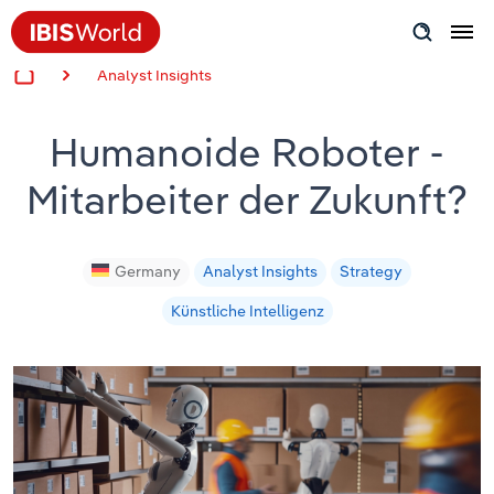
Analyst Insights
Insider Expertise
Humanoide Roboter -
Success Stories
Mitarbeiter der Zukunft?
Product Hub
Applying Industry Research
Germany
Analyst Insights
Strategy
Künstliche Intelligenz
Videos & Special Reports
View all articles