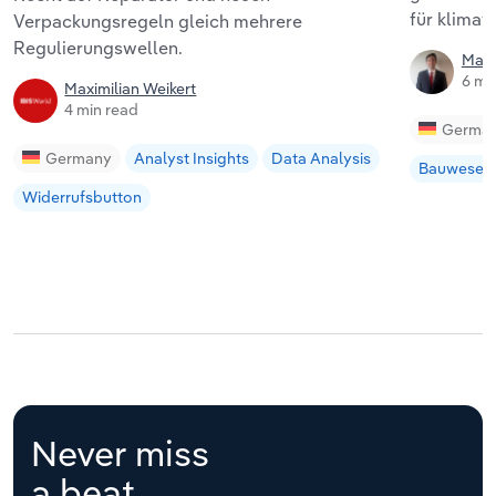
für klimaf
Verpackungsregeln gleich mehrere
Regulierungswellen.
Matt
6 mi
Maximilian Weikert
4 min read
Germa
Germany
Analyst Insights
Data Analysis
Bauwesen
Widerrufsbutton
Never miss
a beat