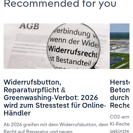
Recommended for you
Widerrufsbutton,
Herste
Reparaturpflicht &
Beton 
Greenwashing-Verbot: 2026
durch 
wird zum Stresstest für Online-
Reche
Händler
CO2-armer
KI-Rechenz
Ab 2026 greifen mit dem Widerrufsbutton, dem
gekürzter 
Recht auf Reparatur und neuen