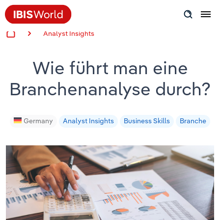
Analyst Insights
Insider Expertise
Wie führt man eine
Success Stories
Branchenanalyse durch?
Product Hub
Applying Industry Research
Germany
Analyst Insights
Business Skills
Branche
Videos & Special Reports
View all articles