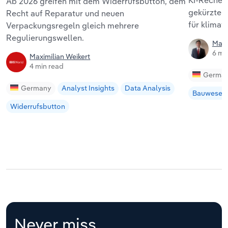
KI-Rechenz
Ab 2026 greifen mit dem Widerrufsbutton, dem
gekürzter 
Recht auf Reparatur und neuen
für klimaf
Verpackungsregeln gleich mehrere
Regulierungswellen.
Matt
6 mi
Maximilian Weikert
4 min read
Germa
Germany
Analyst Insights
Data Analysis
Bauwesen
Widerrufsbutton
Never miss