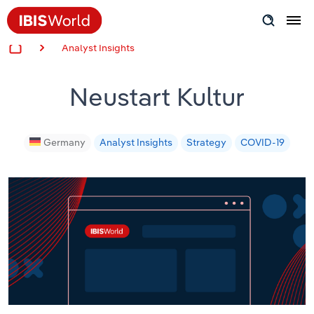
Analyst Insights
Insider Expertise
Neustart Kultur
Success Stories
Product Hub
Germany
Analyst Insights
Strategy
COVID-19
Applying Industry Research
Videos & Special Reports
View all articles