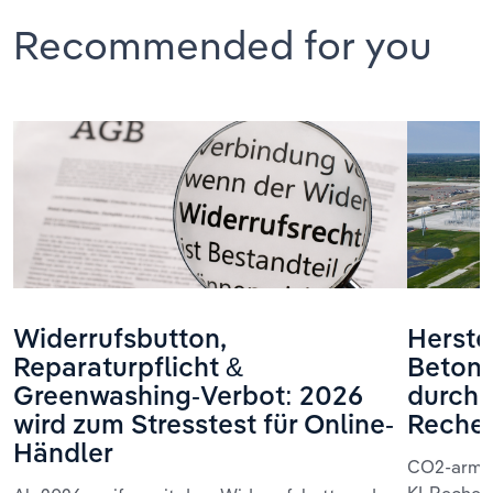
Recommended for you
Widerrufsbutton,
Herste
Reparaturpflicht &
Beton 
Greenwashing-Verbot: 2026
durch 
wird zum Stresstest für Online-
Reche
Händler
CO2-armer