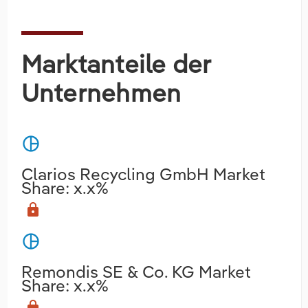
Marktanteile der
Unternehmen
pie_chart
Clarios Recycling GmbH Market
Share: x.x%
lock
pie_chart
Remondis SE & Co. KG Market
Share: x.x%
lock