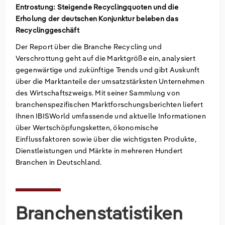
Entrostung: Steigende Recyclingquoten und die
Erholung der deutschen Konjunktur beleben das
Groß- und Einzelhandel
Freiberufliche, wissenschaftliche und
Marketing
Deutschland
Recyclinggeschäft
technische Dienstleistungen
Information und Kommunikation
Private Equity
Italien
Der Report über die Branche Recycling und
Verschrottung geht auf die Marktgröße ein, analysiert
Sales Vertrieb
Irland
gegenwärtige und zukünftige Trends und gibt Auskunft
über die Marktanteile der umsatzstärksten Unternehmen
des Wirtschaftszweigs. Mit seiner Sammlung von
Bibliotheken
Spanien
branchenspezifischen Marktforschungsberichten liefert
Ihnen IBISWorld umfassende und aktuelle Informationen
Vereinigtes Königreich
über Wertschöpfungsketten, ökonomische
Einflussfaktoren sowie über die wichtigsten Produkte,
Dienstleistungen und Märkte in mehreren Hundert
Branchen in Deutschland.
Branchenstatistiken