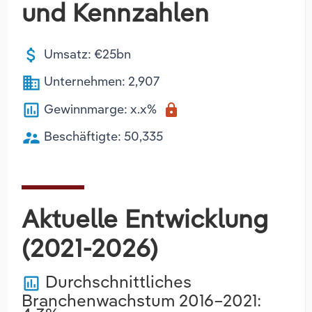
und Kennzahlen
attach_money
Umsatz: €25bn
business
Unternehmen: 2,907
poll
Gewinnmarge: x.x%
lock
supervisor_account
Beschäftigte: 50,335
Aktuelle Entwicklung
(2021-2026)
Durchschnittliches
poll
Branchenwachstum 2016–2021: