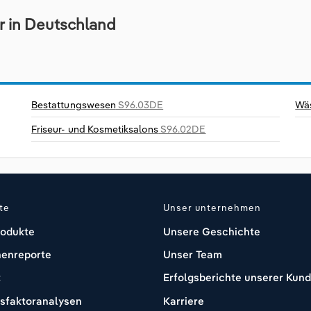
r in Deutschland
Bestattungswesen
S96.03DE
Wäs
Friseur- und Kosmetiksalons
S96.02DE
te
Unser unternehmen
rodukte
Unsere Geschichte
enreporte
Unser Team
t
Erfolgsberichte unserer Kun
ssfaktoranalysen
Karriere