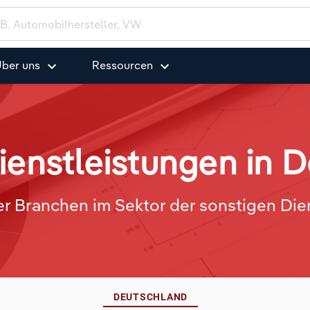
ber uns
Ressourcen
ienstleistungen in 
ler Branchen im Sektor der sonstigen Di
DEUTSCHLAND