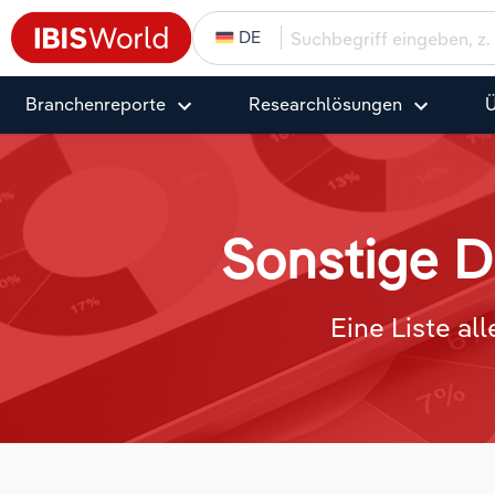
DE
Branchenreporte
Research­­­­lösungen
Ü
Sonstige D
Eine Liste al