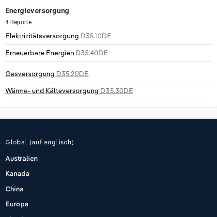
Energieversorgung
Groß- und Einzelhandel
Freiberufliche, wissenschaftliche und
Marketing
Deutschland
4 Reporte
technische Dienstleistungen
Elektrizitätsversorgung
D35.10DE
Information und Kommunikation
Private Equity
Italien
Erneuerbare Energien
D35.40DE
Sales Vertrieb
Irland
Gasversorgung
D35.20DE
Wärme- und Kälteversorgung
D35.30DE
Bibliotheken
Spanien
Vereinigtes Königreich
Global (auf englisch)
Australien
Kanada
China
Europa