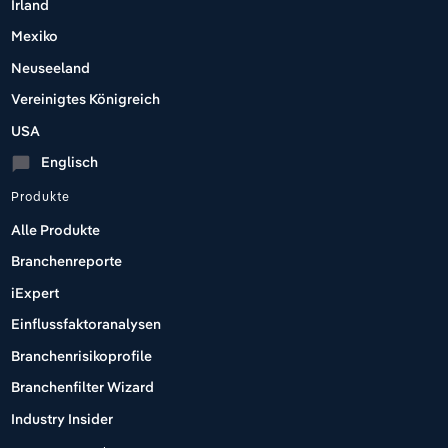
Irland
Mexiko
Neuseeland
Vereinigtes Königreich
USA
Englisch
chat_bubble
Produkte
Alle Produkte
Branchenreporte
iExpert
Einflussfaktoranalysen
Branchenrisikoprofile
Branchenfilter Wizard
Industry Insider