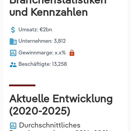
und Kennzahlen
attach_money
Umsatz: €2bn
business
Unternehmen: 3,812
poll
Gewinnmarge: x.x%
lock
supervisor_account
Beschäftigte: 13,258
Aktuelle Entwicklung
(2020-2025)
Durchschnittliches
poll