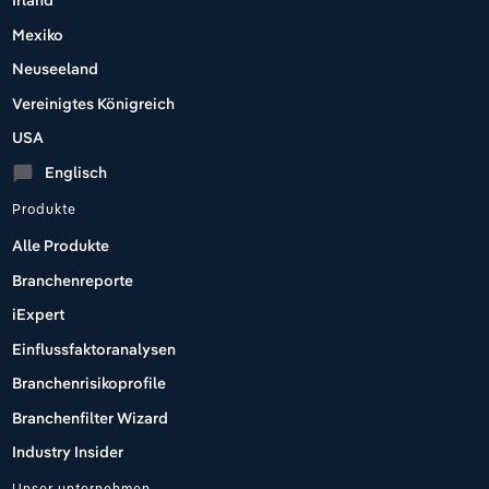
Irland
Mexiko
Neuseeland
Vereinigtes Königreich
USA
Englisch
chat_bubble
Produkte
Alle Produkte
Branchenreporte
iExpert
Einflussfaktoranalysen
Branchenrisikoprofile
Branchenfilter Wizard
Industry Insider
Unser unternehmen