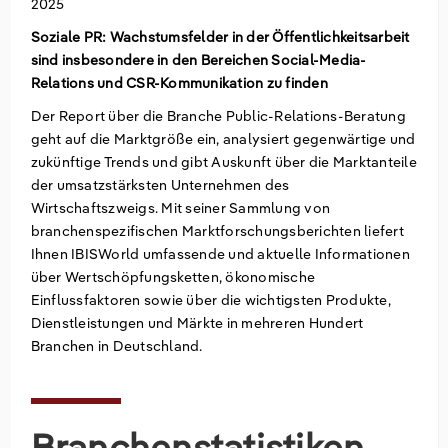
2025
Soziale PR: Wachstumsfelder in der Öffentlichkeitsarbeit
Groß- und Einzelhandel
Freiberufliche, wissenschaftliche und
Marketing
Deutschland
sind insbesondere in den Bereichen Social-Media-
technische Dienstleistungen
Relations und CSR-Kommunikation zu finden
Information und Kommunikation
Private Equity
Italien
Der Report über die Branche Public-Relations-Beratung
Sales Vertrieb
Irland
geht auf die Marktgröße ein, analysiert gegenwärtige und
zukünftige Trends und gibt Auskunft über die Marktanteile
der umsatzstärksten Unternehmen des
Bibliotheken
Spanien
Wirtschaftszweigs. Mit seiner Sammlung von
branchenspezifischen Marktforschungsberichten liefert
Vereinigtes Königreich
Ihnen IBISWorld umfassende und aktuelle Informationen
über Wertschöpfungsketten, ökonomische
Einflussfaktoren sowie über die wichtigsten Produkte,
Dienstleistungen und Märkte in mehreren Hundert
Branchen in Deutschland.
Branchenstatistiken