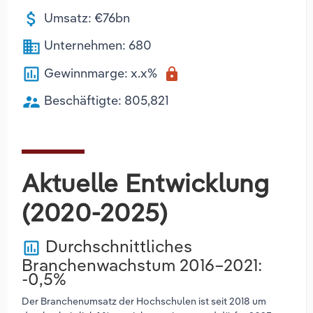
attach_money
Umsatz: €76bn
business
Unternehmen: 680
poll
Gewinnmarge: x.x%
lock
supervisor_account
Beschäftigte: 805,821
Aktuelle Entwicklung
(2020-2025)
Durchschnittliches
poll
Branchenwachstum 2016–2021:
-0,5%
Der Branchenumsatz der Hochschulen ist seit 2018 um