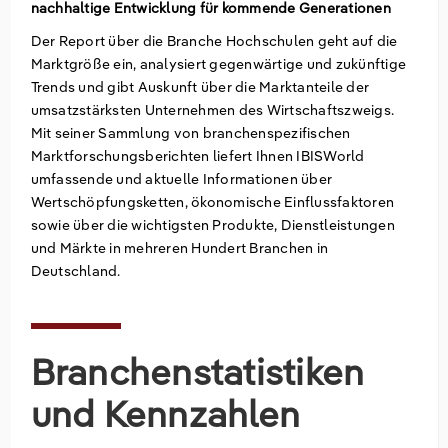
nachhaltige Entwicklung für kommende Generationen
Groß- und Einzelhandel
Freiberufliche, wissenschaftliche und technische
Marketing
Deutschland
Der Report über die Branche Hochschulen geht auf die
Dienstleistungen
Marktgröße ein, analysiert gegenwärtige und zukünftige
Trends und gibt Auskunft über die Marktanteile der
Information und Kommunikation
Private Equity
Italien
umsatzstärksten Unternehmen des Wirtschaftszweigs.
Mit seiner Sammlung von branchenspezifischen
Sales Vertrieb
Irland
Marktforschungsberichten liefert Ihnen IBISWorld
umfassende und aktuelle Informationen über
Bibliotheken
Spanien
Wertschöpfungsketten, ökonomische Einflussfaktoren
sowie über die wichtigsten Produkte, Dienstleistungen
Vereinigtes Königreich
und Märkte in mehreren Hundert Branchen in
Deutschland.
Branchenstatistiken
und Kennzahlen