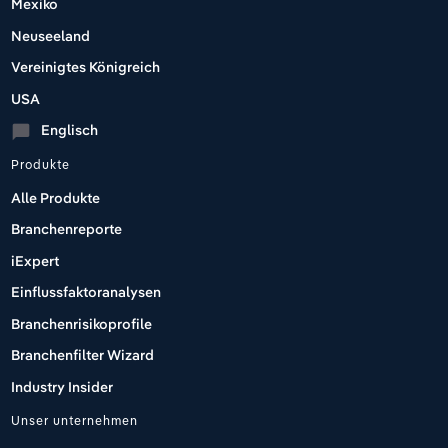
Mexiko
Neuseeland
Vereinigtes Königreich
USA
Englisch
chat_bubble
Produkte
Alle Produkte
Branchenreporte
iExpert
Einflussfaktoranalysen
Branchenrisikoprofile
Branchenfilter Wizard
Industry Insider
Unser unternehmen