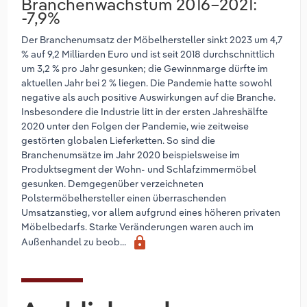
Branchenwachstum 2016–2021:
-7,9%
Der Branchenumsatz der Möbelhersteller sinkt 2023 um 4,7
% auf 9,2 Milliarden Euro und ist seit 2018 durchschnittlich
um 3,2 % pro Jahr gesunken; die Gewinnmarge dürfte im
aktuellen Jahr bei 2 % liegen. Die Pandemie hatte sowohl
negative als auch positive Auswirkungen auf die Branche.
Insbesondere die Industrie litt in der ersten Jahreshälfte
2020 unter den Folgen der Pandemie, wie zeitweise
gestörten globalen Lieferketten. So sind die
Branchenumsätze im Jahr 2020 beispielsweise im
Produktsegment der Wohn- und Schlafzimmermöbel
gesunken. Demgegenüber verzeichneten
Polstermöbelhersteller einen überraschenden
Umsatzanstieg, vor allem aufgrund eines höheren privaten
Möbelbedarfs. Starke Veränderungen waren auch im
lock
Außenhandel zu beob...