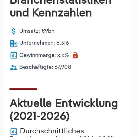
und Kennzahlen
attach_money
Umsatz: €9bn
business
Unternehmen: 8,316
poll
Gewinnmarge: x.x%
lock
supervisor_account
Beschäftigte: 67,908
Aktuelle Entwicklung
(2021-2026)
Durchschnittliches
poll