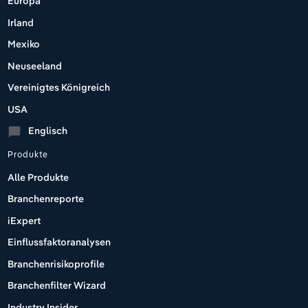
Europa
Irland
Mexiko
Neuseeland
Vereinigtes Königreich
USA
Englisch
chat_bubble
Produkte
Alle Produkte
Branchenreporte
iExpert
Einflussfaktoranalysen
Branchenrisikoprofile
Branchenfilter Wizard
Industry Insider