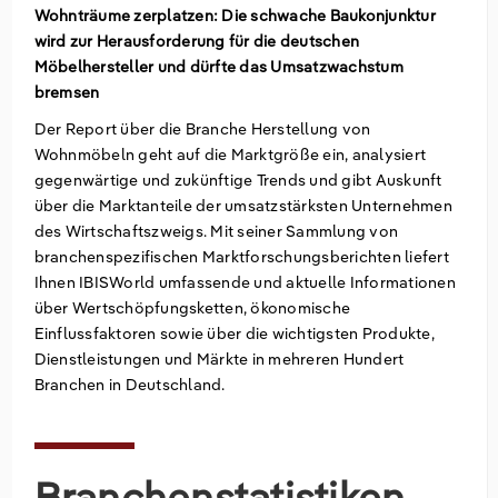
Wohnträume zerplatzen: Die schwache Baukonjunktur
wird zur Herausforderung für die deutschen
Groß- und Einzelhandel
Freiberufliche, wissenschaftliche und
Marketing
Deutschland
Möbelhersteller und dürfte das Umsatzwachstum
technische Dienstleistungen
bremsen
Information und Kommunikation
Private Equity
Italien
Der Report über die Branche Herstellung von
Sales Vertrieb
Irland
Wohnmöbeln geht auf die Marktgröße ein, analysiert
gegenwärtige und zukünftige Trends und gibt Auskunft
über die Marktanteile der umsatzstärksten Unternehmen
Bibliotheken
Spanien
des Wirtschaftszweigs. Mit seiner Sammlung von
branchenspezifischen Marktforschungsberichten liefert
Vereinigtes Königreich
Ihnen IBISWorld umfassende und aktuelle Informationen
über Wertschöpfungsketten, ökonomische
Einflussfaktoren sowie über die wichtigsten Produkte,
Dienstleistungen und Märkte in mehreren Hundert
Branchen in Deutschland.
Branchenstatistiken