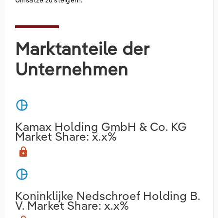
Marktanteile der
Unternehmen
pie_chart
Kamax Holding GmbH & Co. KG
Market Share: x.x%
lock
pie_chart
Koninklijke Nedschroef Holding B.
V. Market Share: x.x%