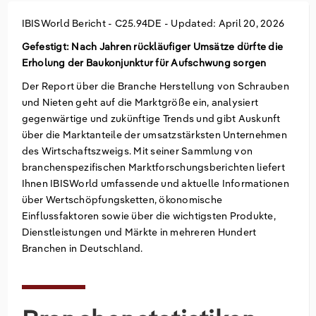
IBISWorld Bericht -
C25.94DE
-
Updated: April 20, 2026
Groß- und Einzelhandel
Freiberufliche, wissenschaftliche und
Marketing
Deutschland
technische Dienstleistungen
Gefestigt: Nach Jahren rückläufiger Umsätze dürfte die
Information und Kommunikation
Private Equity
Italien
Erholung der Baukonjunktur für Aufschwung sorgen
Der Report über die Branche Herstellung von Schrauben
Sales Vertrieb
Irland
und Nieten geht auf die Marktgröße ein, analysiert
gegenwärtige und zukünftige Trends und gibt Auskunft
Bibliotheken
Spanien
über die Marktanteile der umsatzstärksten Unternehmen
des Wirtschaftszweigs. Mit seiner Sammlung von
branchenspezifischen Marktforschungsberichten liefert
Vereinigtes Königreich
Ihnen IBISWorld umfassende und aktuelle Informationen
über Wertschöpfungsketten, ökonomische
Einflussfaktoren sowie über die wichtigsten Produkte,
Dienstleistungen und Märkte in mehreren Hundert
Branchen in Deutschland.