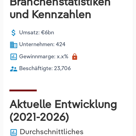
Branchenstatistiken
und Kennzahlen
attach_money
Umsatz: €6bn
business
Unternehmen: 424
poll
Gewinnmarge: x.x%
lock
supervisor_account
Beschäftigte: 23,706
Aktuelle Entwicklung
(2021-2026)
Durchschnittliches
poll