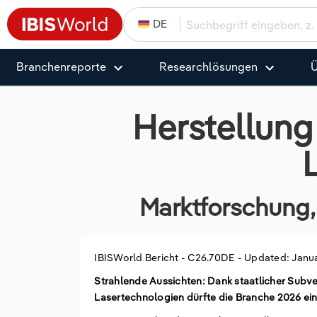
DE
Branchenreporte
Research­­­­lösungen
Ü
Herstellung
Marktforschung, 
IBISWorld Bericht -
C26.70DE
-
Updated: Janua
Strahlende Aussichten: Dank staatlicher Subv
Lasertechnologien dürfte die Branche 2026 ei