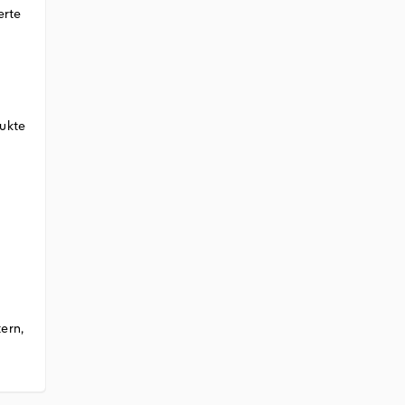
erte
dukte
ern,