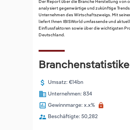
Der Report über die Branche Herstellung von o
analysiert gegenwärtige und zukünftige Trends
Unternehmen des Wirtschaftszweigs. Mit sein
liefert Ihnen IBISWorld umfassende und aktue
Einflussfaktoren sowie über die wichtigsten P
Deutschland.
Branchenstatistik
attach_money
Umsatz: €14bn
business
Unternehmen: 834
poll
Gewinnmarge: x.x%
lock
supervisor_account
Beschäftigte: 50,282