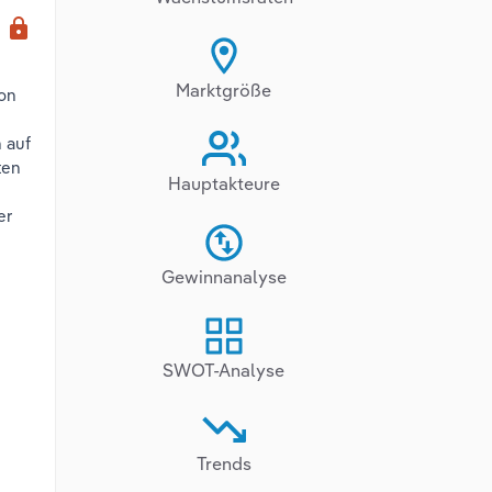
x
lock
Marktgröße
von
 auf
ten
Hauptakteure
er
Gewinnanalyse
SWOT-Analyse
Trends