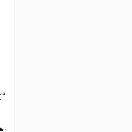
dig
t
lich