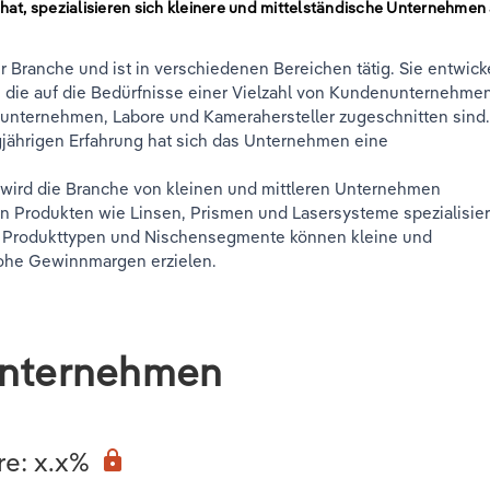
at, spezialisieren sich kleinere und mittelständische Unternehmen
er Branche und ist in verschiedenen Bereichen tätig. Sie entwick
, die auf die Bedürfnisse einer Vielzahl von Kundenunternehme
unternehmen, Labore und Kamerahersteller zugeschnitten sind
gjährigen Erfahrung hat sich das Unternehmen eine
o wird die Branche von kleinen und mittleren Unternehmen
von Produkten wie Linsen, Prismen und Lasersysteme spezialisier
ge Produkttypen und Nischensegmente können kleine und
ohe Gewinnmargen erzielen.
Unternehmen
re: x.x%
lock