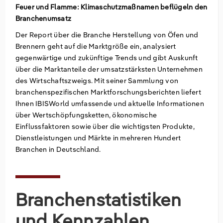
Feuer und Flamme: Klimaschutzmaßnamen beflügeln den
Branchenumsatz
Groß- und Einzelhandel
Freiberufliche, wissenschaftliche und technische
Marketing
Deutschland
Dienstleistungen
Der Report über die Branche Herstellung von Öfen und
Information und Kommunikation
Private Equity
Italien
Brennern geht auf die Marktgröße ein, analysiert
gegenwärtige und zukünftige Trends und gibt Auskunft
Sales Vertrieb
Irland
über die Marktanteile der umsatzstärksten Unternehmen
des Wirtschaftszweigs. Mit seiner Sammlung von
branchenspezifischen Marktforschungsberichten liefert
Bibliotheken
Spanien
Ihnen IBISWorld umfassende und aktuelle Informationen
über Wertschöpfungsketten, ökonomische
Vereinigtes Königreich
Einflussfaktoren sowie über die wichtigsten Produkte,
Dienstleistungen und Märkte in mehreren Hundert
Branchen in Deutschland.
Branchenstatistiken
und Kennzahlen