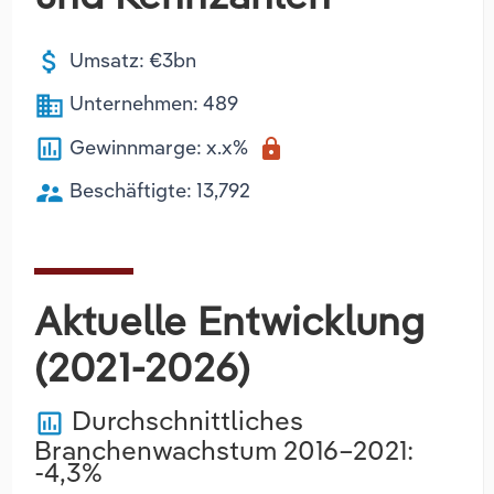
attach_money
Umsatz: €3bn
business
Unternehmen: 489
poll
Gewinnmarge: x.x%
lock
supervisor_account
Beschäftigte: 13,792
Aktuelle Entwicklung
(2021-2026)
Durchschnittliches
poll
Branchenwachstum 2016–2021:
-4,3%