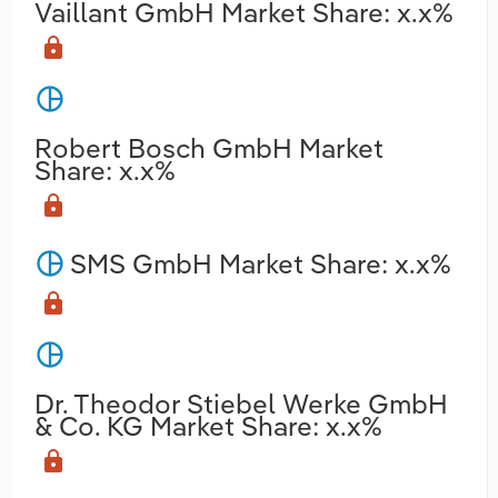
Vaillant GmbH Market Share: x.x%
lock
pie_chart
Robert Bosch GmbH Market
Share: x.x%
lock
SMS GmbH Market Share: x.x%
pie_chart
lock
pie_chart
Dr. Theodor Stiebel Werke GmbH
& Co. KG Market Share: x.x%
lock