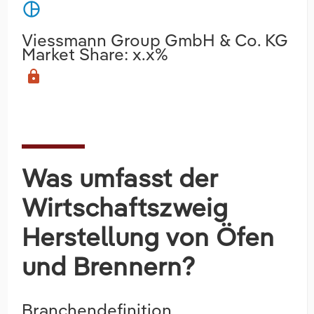
pie_chart
Viessmann Group GmbH & Co. KG
Market Share: x.x%
lock
Was umfasst der
Wirtschaftszweig
Herstellung von Öfen
und Brennern?
Branchendefinition