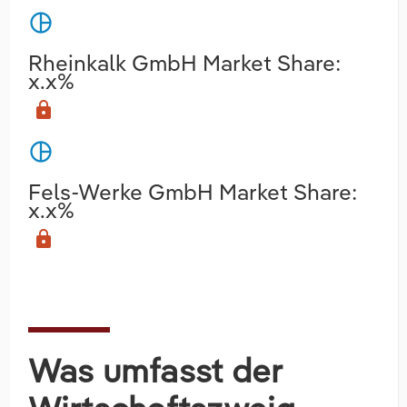
pie_chart
Rheinkalk GmbH Market Share:
x.x%
lock
pie_chart
Fels-Werke GmbH Market Share:
x.x%
lock
Was umfasst der