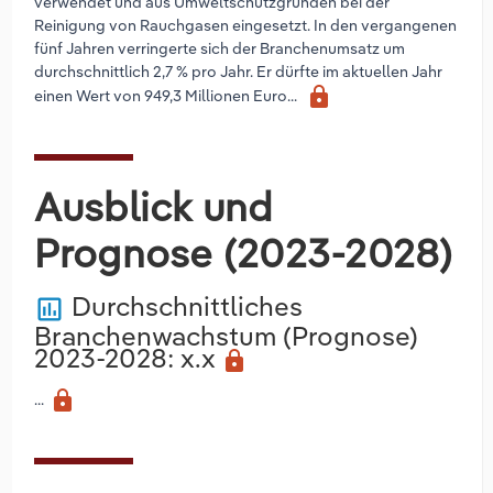
verwendet und aus Umweltschutzgründen bei der
Reinigung von Rauchgasen eingesetzt. In den vergangenen
fünf Jahren verringerte sich der Branchenumsatz um
durchschnittlich 2,7 % pro Jahr. Er dürfte im aktuellen Jahr
lock
einen Wert von 949,3 Millionen Euro...
Ausblick und
Prognose (2023-2028)
Durchschnittliches
poll
Branchenwachstum (Prognose)
2023-2028
: x.x
lock
lock
...