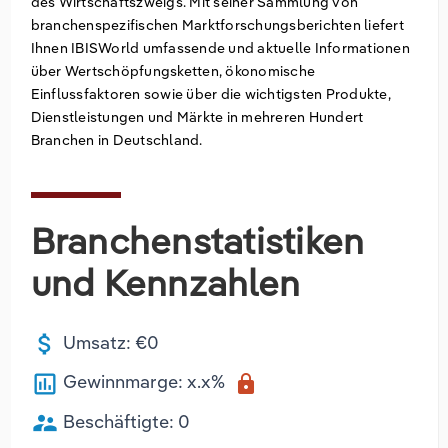
des Wirtschaftszweigs. Mit seiner Sammlung von
branchenspezifischen Marktforschungsberichten liefert
Groß- und Einzelhandel
Freiberufliche, wissenschaftliche und
Marketing
Deutschland
Ihnen IBISWorld umfassende und aktuelle Informationen
technische Dienstleistungen
über Wertschöpfungsketten, ökonomische
Information und Kommunikation
Private Equity
Italien
Einflussfaktoren sowie über die wichtigsten Produkte,
Dienstleistungen und Märkte in mehreren Hundert
Sales Vertrieb
Irland
Branchen in Deutschland.
Bibliotheken
Spanien
Branchenstatistiken
Vereinigtes Königreich
und Kennzahlen
attach_money
Umsatz: €0
poll
Gewinnmarge: x.x%
lock
supervisor_account
Beschäftigte: 0