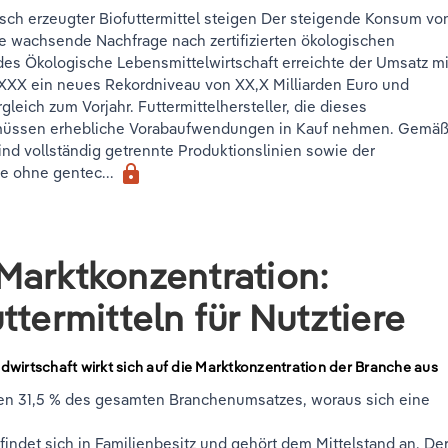
isch erzeugter Biofuttermittel steigen Der steigende Konsum vo
e wachsende Nachfrage nach zertifizierten ökologischen
s Ökologische Lebensmittelwirtschaft erreichte der Umsatz mi
 XXX ein neues Rekordniveau von XX,X Milliarden Euro und
eich zum Vorjahr. Futtermittelhersteller, die dieses
üssen erhebliche Vorabaufwendungen in Kauf nehmen. Gemäß
d vollständig getrennte Produktionslinien sowie der
lock
fe ohne gentec...
Marktkonzentration:
ttermitteln für Nutztiere
wirtschaft wirkt sich auf die Marktkonzentration der Branche aus
llen 31,5 % des gesamten Branchenumsatzes, woraus sich eine
indet sich in Familienbesitz und gehört dem Mittelstand an. De