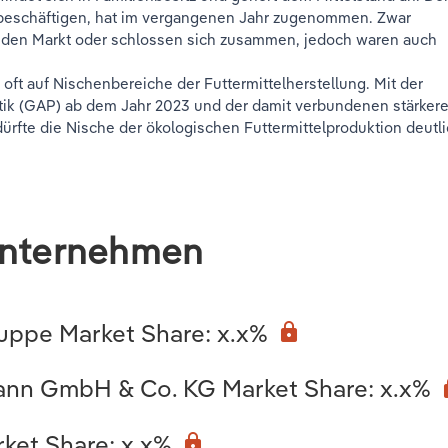
er beschäftigen, hat im vergangenen Jahr zugenommen. Zwar
n den Markt oder schlossen sich zusammen, jedoch waren auch
ft auf Nischenbereiche der Futtermittelherstellung. Mit der
ik (GAP) ab dem Jahr 2023 und der damit verbundenen stärker
ürfte die Nische der ökologischen Futtermittelproduktion deutl
Unternehmen
ppe Market Share: x.x%
lock
ann GmbH & Co. KG Market Share: x.x%
l
rket Share: x.x%
lock