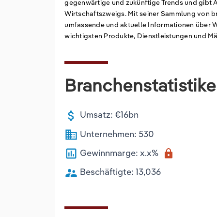
gegenwärtige und zukünftige Trends und gibt 
Wirtschaftszweigs. Mit seiner Sammlung von b
umfassende und aktuelle Informationen über W
wichtigsten Produkte, Dienstleistungen und M
Branchenstatistik
attach_money
Umsatz: €16bn
business
Unternehmen: 530
poll
Gewinnmarge: x.x%
lock
supervisor_account
Beschäftigte: 13,036