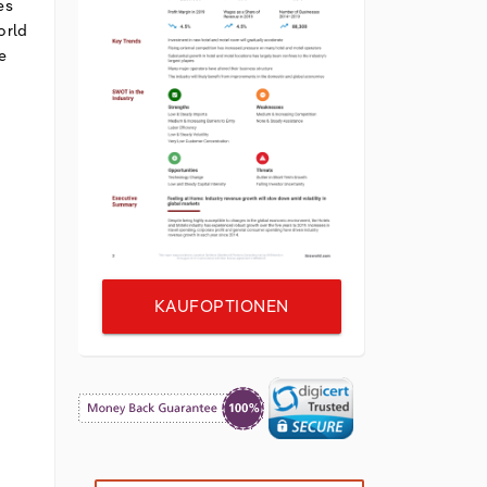
es
orld
e
KAUFOPTIONEN