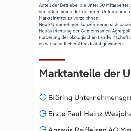
Anteil der Betriebe, die unter 50 Mitarbeit
verließen einige der kleineren Unternehme
Markteintritte zu verzeichnen.
Neue Unternehmen konzentrieren sich dabei o
Neuausrichtung der Gemeinsamen Agrarpolit
Förderung der ökologischen Landwirtschaft d
an wirtschaftlicher Attraktivität gewinnen.
Marktanteile der 
Bröring Unternehmensgru
pie_chart
Erste Paul-Heinz Wesjoh
pie_chart
Agravis Raiffeisen AG Ma
pie_chart