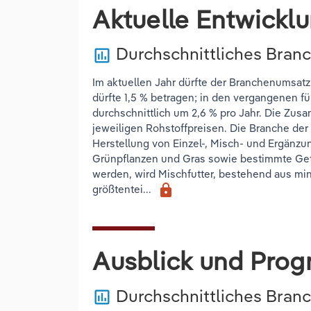
Aktuelle Entwickl
Durchschnittliches Bran
poll
Im aktuellen Jahr dürfte der Branchenumsatz
dürfte 1,5 % betragen; in den vergangenen f
durchschnittlich um 2,6 % pro Jahr. Die Zu
jeweiligen Rohstoffpreisen. Die Branche der 
Herstellung von Einzel-, Misch- und Ergänz
Grünpflanzen und Gras sowie bestimmte Getr
werden, wird Mischfutter, bestehend aus mi
lock
größtentei...
Ausblick und Prog
Durchschnittliches Bra
poll