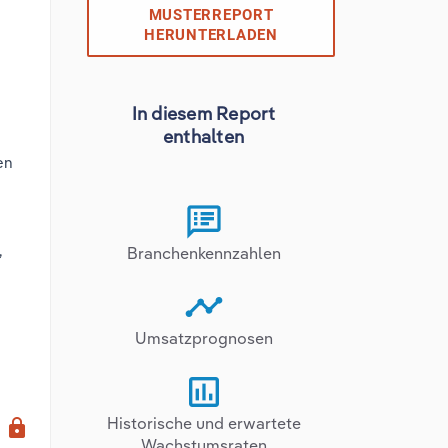
MUSTERREPORT
HERUNTERLADEN
In diesem Report
enthalten
en
,
Branchenkennzahlen
Umsatzprognosen
x
Historische und erwartete
lock
Wachstumsraten