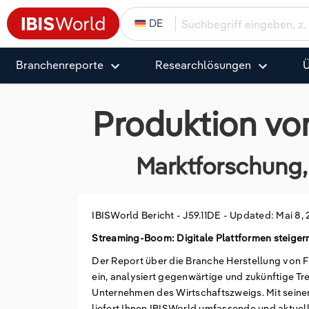
DE
Branchenreporte
Research­­­­lösungen
Ü
Produktion vo
Marktforschung, 
IBISWorld Bericht -
J59.11DE
-
Updated: Mai 8,
Streaming-Boom: Digitale Plattformen steige
Der Report über die Branche Herstellung von 
ein, analysiert gegenwärtige und zukünftige Tr
Unternehmen des Wirtschaftszweigs. Mit sein
liefert Ihnen IBISWorld umfassende und aktue