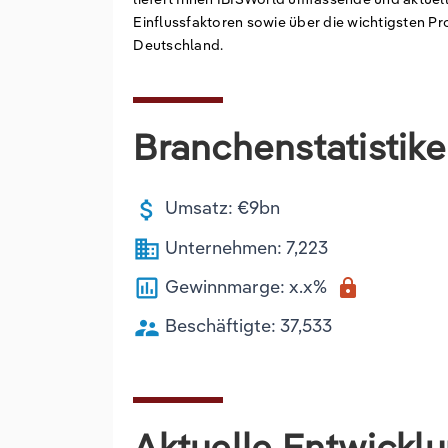
Einflussfaktoren sowie über die wichtigsten P
Deutschland.
Branchenstatistik
attach_money
Umsatz: €9bn
business
Unternehmen: 7,223
poll
Gewinnmarge: x.x%
lock
supervisor_account
Beschäftigte: 37,533
Aktuelle Entwickl