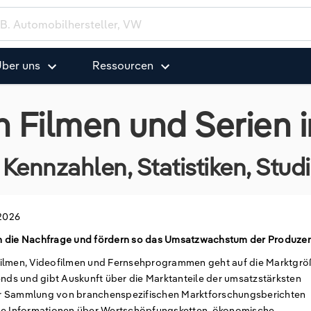
ber uns
Ressourcen
n Filmen und Serien 
Kennzahlen, Statistiken, Stu
 2026
rn die Nachfrage und fördern so das Umsatzwachstum der Produze
Filmen, Videofilmen und Fernsehprogrammen geht auf die Marktgr
ends und gibt Auskunft über die Marktanteile der umsatzstärksten
er Sammlung von branchenspezifischen Marktforschungsberichten
lle Informationen über Wertschöpfungsketten, ökonomische