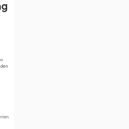
ng
en
 den
rien