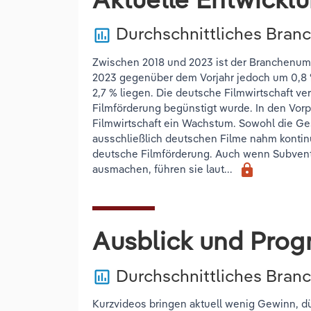
Durchschnittliches Bran
poll
Zwischen 2018 und 2023 ist der Branchenums
2023 gegenüber dem Vorjahr jedoch um 0,8 %
2,7 % liegen. Die deutsche Filmwirtschaft v
Filmförderung begünstigt wurde. In den Vo
Filmwirtschaft ein Wachstum. Sowohl die Ges
ausschließlich deutschen Filme nahm kontinu
deutsche Filmförderung. Auch wenn Subvent
lock
ausmachen, führen sie laut...
Ausblick und Prog
Durchschnittliches Bra
poll
Kurzvideos bringen aktuell wenig Gewinn, dü