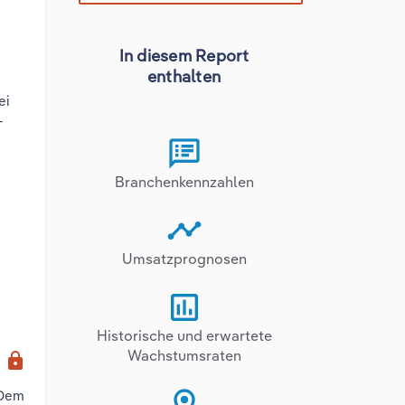
In diesem Report
enthalten
ei
-
Branchenkennzahlen
Umsatzprognosen
Historische und erwartete
x
Wachstumsraten
lock
 Dem