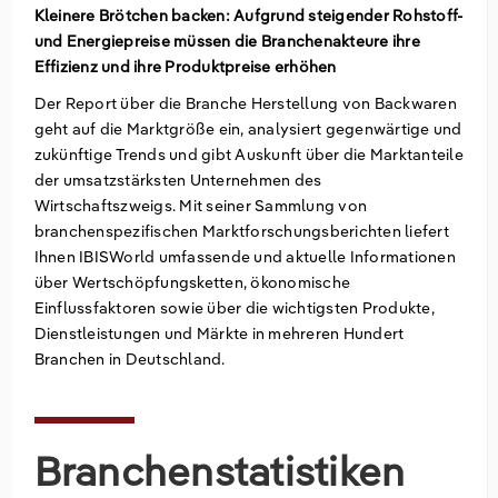
Kleinere Brötchen backen: Aufgrund steigender Rohstoff-
und Energiepreise müssen die Branchenakteure ihre
Groß- und Einzelhandel
Freiberufliche, wissenschaftliche und
Marketing
Deutschland
Effizienz und ihre Produktpreise erhöhen
technische Dienstleistungen
Information und Kommunikation
Private Equity
Italien
Der Report über die Branche Herstellung von Backwaren
geht auf die Marktgröße ein, analysiert gegenwärtige und
Sales Vertrieb
Irland
zukünftige Trends und gibt Auskunft über die Marktanteile
der umsatzstärksten Unternehmen des
Wirtschaftszweigs. Mit seiner Sammlung von
Bibliotheken
Spanien
branchenspezifischen Marktforschungsberichten liefert
Ihnen IBISWorld umfassende und aktuelle Informationen
Vereinigtes Königreich
über Wertschöpfungsketten, ökonomische
Einflussfaktoren sowie über die wichtigsten Produkte,
Dienstleistungen und Märkte in mehreren Hundert
Branchen in Deutschland.
Branchenstatistiken