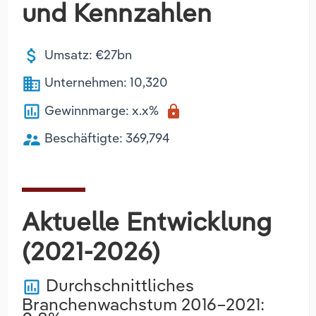
und Kennzahlen
attach_money
Umsatz: €27bn
business
Unternehmen: 10,320
poll
Gewinnmarge: x.x%
lock
supervisor_account
Beschäftigte: 369,794
Aktuelle Entwicklung
(2021-2026)
Durchschnittliches
poll
Branchenwachstum 2016–2021: