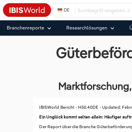
DE
Branchenreporte
Research­­­­lösungen
Ü
Güterbeförd
Marktforschung, 
IBISWorld Bericht -
H50.40DE
-
Updated: Febr
Ein Unglück kommt selten allein: Häufiger auf
Der Report über die Branche Güterbeförderung i