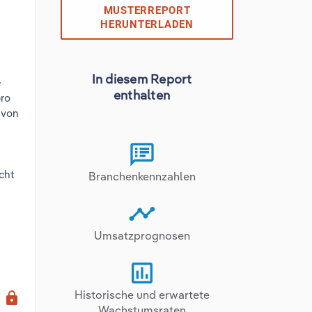
MUSTERREPORT
HERUNTERLADEN
In diesem Report
e
enthalten
pro
 von
cht
Branchenkennzahlen
Umsatzprognosen
x
Historische und erwartete
lock
Wachstumsraten