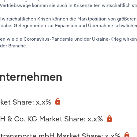
 Vertriebswege können sie auch in Krisenzeiten wirtschaftlich st
irtschaftlichen Krisen können die Marktposition von größeren
h dabei Gelegenheiten zur Expansion und Übernahme schwäche
sen wie die Coronavirus-Pandemie und der Ukraine-Krieg wirken
 der Branche.
Unternehmen
et Share: x.x%
lock
 & Co. KG Market Share: x.x%
lock
ltransporte mbH Market Share: x.x%
lock