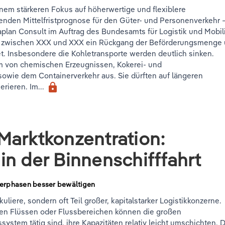
nem stärkeren Fokus auf höherwertige und flexiblere
tenden Mittelfristprognose für den Güter- und Personenverkehr 
aplan Consult im Auftrag des Bundesamts für Logistik und Mobili
hrt zwischen XXX und XXX ein Rückgang der Beförderungsmenge
et. Insbesondere die Kohletransporte werden deutlich sinken.
 von chemischen Erzeugnissen, Kokerei- und
sowie dem Containerverkehr aus. Sie dürften auf längeren
lock
rieren. Im...
Marktkonzentration:
n der Binnenschifffahrt
erphasen besser bewältigen
liere, sondern oft Teil großer, kapitalstarker Logistikkonzerne.
nen Flüssen oder Flussbereichen können die großen
system tätig sind, ihre Kapazitäten relativ leicht umschichten. 