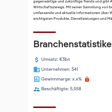
gegenwärtige und zukünftige Trends und gibt 
Wirtschaftszweigs. Mit seiner Sammlung von b
umfassende und aktuelle Informationen über W
wichtigsten Produkte, Dienstleistungen und M
Branchenstatistik
attach_money
Umsatz: €3bn
business
Unternehmen: 541
poll
Gewinnmarge: x.x%
lock
supervisor_account
Beschäftigte: 5,558