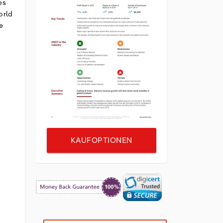
es
orld
e
KAUFOPTIONEN