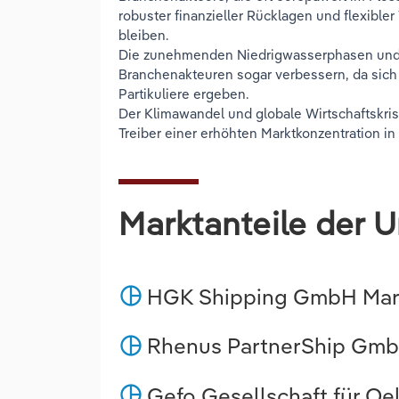
robuster finanzieller Rücklagen und flexibler
bleiben.
Die zunehmenden Niedrigwasserphasen und w
Branchenakteuren sogar verbessern, da sic
Partikuliere ergeben.
Der Klimawandel und globale Wirtschaftskri
Treiber einer erhöhten Marktkonzentration in
Marktanteile der 
HGK Shipping GmbH Mark
pie_chart
Rhenus PartnerShip GmbH
pie_chart
Gefo Gesellschaft für Oe
pie_chart