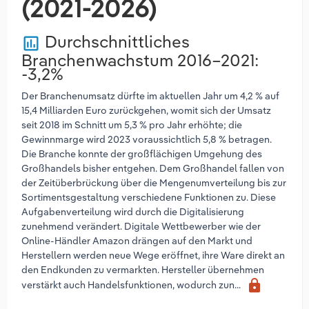
(2021-2026)
Durchschnittliches
poll
Branchenwachstum 2016–2021:
-3,2%
Der Branchenumsatz dürfte im aktuellen Jahr um 4,2 % auf
15,4 Milliarden Euro zurückgehen, womit sich der Umsatz
seit 2018 im Schnitt um 5,3 % pro Jahr erhöhte; die
Gewinnmarge wird 2023 voraussichtlich 5,8 % betragen.
Die Branche konnte der großflächigen Umgehung des
Großhandels bisher entgehen. Dem Großhandel fallen von
der Zeitüberbrückung über die Mengenumverteilung bis zur
Sortimentsgestaltung verschiedene Funktionen zu. Diese
Aufgabenverteilung wird durch die Digitalisierung
zunehmend verändert. Digitale Wettbewerber wie der
Online-Händler Amazon drängen auf den Markt und
Herstellern werden neue Wege eröffnet, ihre Ware direkt an
den Endkunden zu vermarkten. Hersteller übernehmen
lock
verstärkt auch Handelsfunktionen, wodurch zun...