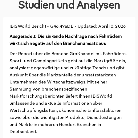
Studien und Analysen
Groß- und Einzelhandel
Freiberufliche, wissenschaftliche und technische
Marketing
Deutschland
Dienstleistungen
IBISWorld Bericht -
G46.49aDE
-
Updated: April 10, 2026
Information und Kommunikation
Private Equity
Italien
Ausgeradelt: Die sinkende Nachfrage nach Fahrrädern
Sales Vertrieb
Irland
wirkt sich negativ auf den Branchenumsatz aus
Der Report über die Branche Großhandel mit Fahrrädern,
Bibliotheken
Spanien
Sport- und Campingartikeln geht auf die Marktgröße ein,
analysiert gegenwärtige und zukünftige Trends und gibt
Vereinigtes Königreich
Auskunft über die Marktanteile der umsatzstärksten
Unternehmen des Wirtschaftszweigs. Mit seiner
Sammlung von branchenspezifischen
Marktforschungsberichten liefert Ihnen IBISWorld
umfassende und aktuelle Informationen über
Wertschöpfungsketten, ökonomische Einflussfaktoren
sowie über die wichtigsten Produkte, Dienstleistungen
und Märkte in mehreren Hundert Branchen in
Deutschland.