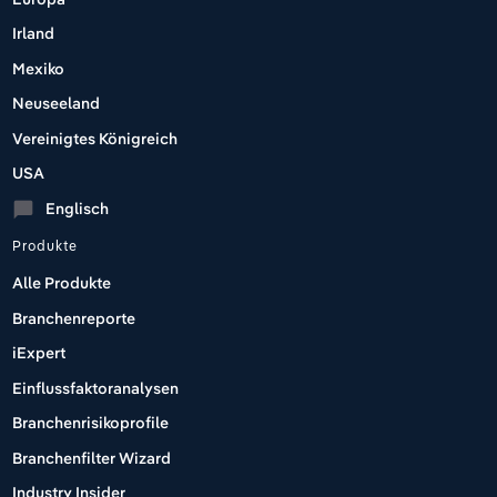
Irland
Mexiko
Neuseeland
Vereinigtes Königreich
USA
Englisch
chat_bubble
Produkte
Alle Produkte
Branchenreporte
iExpert
Einflussfaktoranalysen
Branchenrisikoprofile
Branchenfilter Wizard
Industry Insider