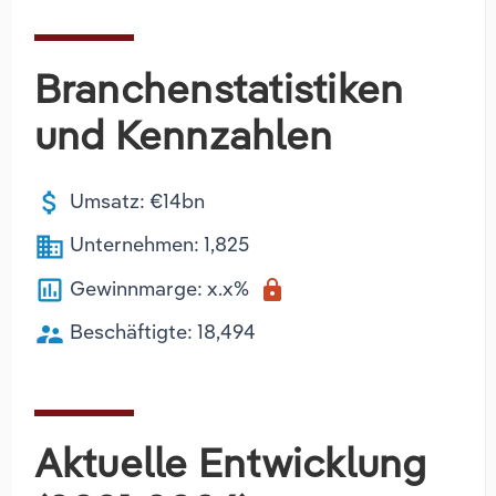
Branchenstatistiken
und Kennzahlen
attach_money
Umsatz: €14bn
business
Unternehmen: 1,825
poll
Gewinnmarge: x.x%
lock
supervisor_account
Beschäftigte: 18,494
Aktuelle Entwicklung