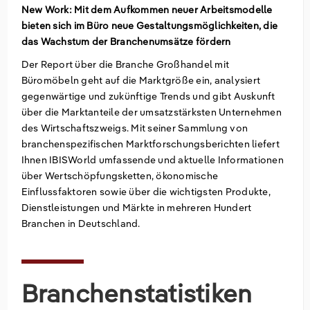
New Work: Mit dem Aufkommen neuer Arbeitsmodelle
bieten sich im Büro neue Gestaltungsmöglichkeiten, die
Groß- und Einzelhandel
Freiberufliche, wissenschaftliche und technische
Marketing
Deutschland
das Wachstum der Branchenumsätze fördern
Dienstleistungen
Information und Kommunikation
Private Equity
Italien
Der Report über die Branche Großhandel mit
Büromöbeln geht auf die Marktgröße ein, analysiert
Sales Vertrieb
Irland
gegenwärtige und zukünftige Trends und gibt Auskunft
über die Marktanteile der umsatzstärksten Unternehmen
des Wirtschaftszweigs. Mit seiner Sammlung von
Bibliotheken
Spanien
branchenspezifischen Marktforschungsberichten liefert
Ihnen IBISWorld umfassende und aktuelle Informationen
Vereinigtes Königreich
über Wertschöpfungsketten, ökonomische
Einflussfaktoren sowie über die wichtigsten Produkte,
Dienstleistungen und Märkte in mehreren Hundert
Branchen in Deutschland.
Branchenstatistiken