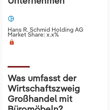
Unternehmen
pie_chart
Hans R. Schmid Holding AG
Market Share: x.x%
lock
Was umfasst der
Wirtschaftszweig
Großhandel mit
Büromöbeln?