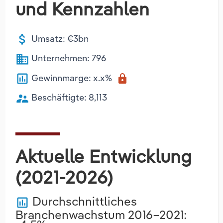
und Kennzahlen
attach_money
Umsatz: €3bn
business
Unternehmen: 796
poll
Gewinnmarge: x.x%
lock
supervisor_account
Beschäftigte: 8,113
Aktuelle Entwicklung
(2021-2026)
Durchschnittliches
poll
Branchenwachstum 2016–2021: