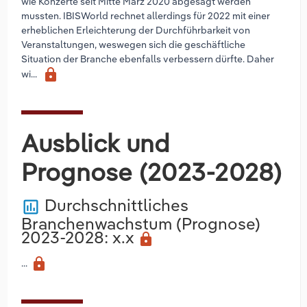
wie Konzerte seit Mitte März 2020 abgesagt werden
mussten. IBISWorld rechnet allerdings für 2022 mit einer
erheblichen Erleichterung der Durchführbarkeit von
Veranstaltungen, weswegen sich die geschäftliche
Situation der Branche ebenfalls verbessern dürfte. Daher
lock
wi...
Ausblick und
Prognose (2023-2028)
Durchschnittliches
poll
Branchenwachstum (Prognose)
2023-2028
: x.x
lock
lock
...