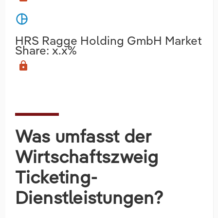
pie_chart
HRS Ragge Holding GmbH Market
Share: x.x%
lock
Was umfasst der
Wirtschaftszweig
Ticketing-
Dienstleistungen?