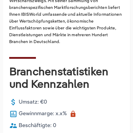
Wirtschaftszweigs. Mit seiner Sammlung von
branchenspezifischen Marktforschungsberichten liefert
Groß- und Einzelhandel
Freiberufliche, wissenschaftliche und
Marketing
Deutschland
Ihnen IBISWorld umfassende und aktuelle Informationen
technische Dienstleistungen
über Wertschöpfungsketten, ökonomische
Information und Kommunikation
Private Equity
Italien
Einflussfaktoren sowie über die wichtigsten Produkte,
Dienstleistungen und Märkte in mehreren Hundert
Sales Vertrieb
Irland
Branchen in Deutschland.
Bibliotheken
Spanien
Branchenstatistiken
Vereinigtes Königreich
und Kennzahlen
attach_money
Umsatz: €0
poll
Gewinnmarge: x.x%
lock
supervisor_account
Beschäftigte: 0