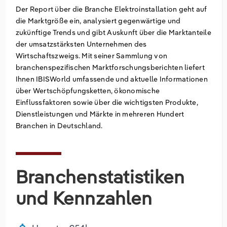
Der Report über die Branche Elektroinstallation geht auf
Groß- und Einzelhandel
Freiberufliche, wissenschaftliche und technische
Marketing
Deutschland
die Marktgröße ein, analysiert gegenwärtige und
Dienstleistungen
zukünftige Trends und gibt Auskunft über die Marktanteile
der umsatzstärksten Unternehmen des
Information und Kommunikation
Private Equity
Italien
Wirtschaftszweigs. Mit seiner Sammlung von
branchenspezifischen Marktforschungsberichten liefert
Sales Vertrieb
Irland
Ihnen IBISWorld umfassende und aktuelle Informationen
über Wertschöpfungsketten, ökonomische
Bibliotheken
Spanien
Einflussfaktoren sowie über die wichtigsten Produkte,
Dienstleistungen und Märkte in mehreren Hundert
Vereinigtes Königreich
Branchen in Deutschland.
Branchenstatistiken
und Kennzahlen