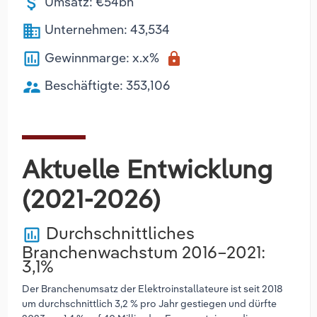
attach_money
Umsatz: €54bn
business
Unternehmen: 43,534
poll
Gewinnmarge: x.x%
lock
supervisor_account
Beschäftigte: 353,106
Aktuelle Entwicklung
(2021-2026)
Durchschnittliches
poll
Branchenwachstum 2016–2021:
3,1%
Der Branchenumsatz der Elektroinstallateure ist seit 2018
um durchschnittlich 3,2 % pro Jahr gestiegen und dürfte