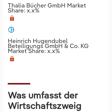
Thalia Bücher GmbH Market
Share: x.x%
lock
pie_chart
Heinrich Hugendubel
Beteiligungs GmbH & Co. KG
Market Share: x.x%
lock
Was umfasst der
Wirtschaftszweig