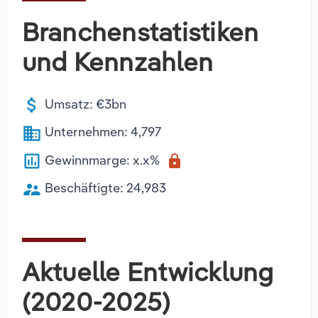
Branchenstatistiken
und Kennzahlen
attach_money
Umsatz: €3bn
business
Unternehmen: 4,797
poll
Gewinnmarge: x.x%
lock
supervisor_account
Beschäftigte: 24,983
Aktuelle Entwicklung
(2020-2025)