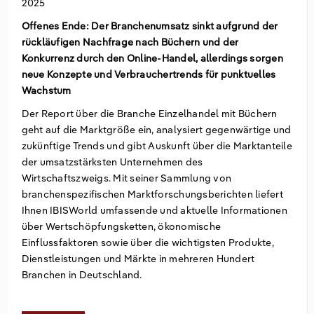
2025
Offenes Ende: Der Branchenumsatz sinkt aufgrund der
Groß- und Einzelhandel
Freiberufliche, wissenschaftliche und technische
Marketing
Deutschland
rückläufigen Nachfrage nach Büchern und der
Dienstleistungen
Konkurrenz durch den Online-Handel, allerdings sorgen
Information und Kommunikation
Private Equity
Italien
neue Konzepte und Verbrauchertrends für punktuelles
Wachstum
Sales Vertrieb
Irland
Der Report über die Branche Einzelhandel mit Büchern
geht auf die Marktgröße ein, analysiert gegenwärtige und
Bibliotheken
Spanien
zukünftige Trends und gibt Auskunft über die Marktanteile
der umsatzstärksten Unternehmen des
Vereinigtes Königreich
Wirtschaftszweigs. Mit seiner Sammlung von
branchenspezifischen Marktforschungsberichten liefert
Ihnen IBISWorld umfassende und aktuelle Informationen
über Wertschöpfungsketten, ökonomische
Einflussfaktoren sowie über die wichtigsten Produkte,
Dienstleistungen und Märkte in mehreren Hundert
Branchen in Deutschland.