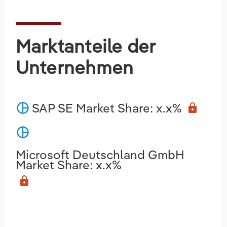
Marktanteile der
Unternehmen
SAP SE Market Share: x.x%
pie_chart
lock
pie_chart
Microsoft Deutschland GmbH
Market Share: x.x%
lock