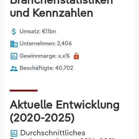
und Kennzahlen
attach_money
Umsatz: €11bn
business
Unternehmen: 2,406
poll
Gewinnmarge: x.x%
lock
supervisor_account
Beschäftigte: 40,702
Aktuelle Entwicklung
(2020-2025)
Durchschnittliches
poll