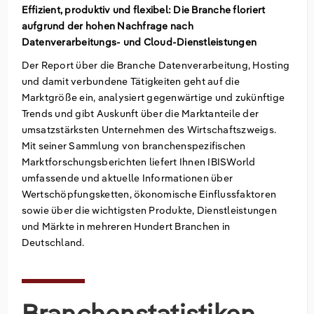
Effizient, produktiv und flexibel: Die Branche floriert
aufgrund der hohen Nachfrage nach
Groß- und Einzelhandel
Freiberufliche, wissenschaftliche und technische
Marketing
Deutschland
Datenverarbeitungs- und Cloud-Dienstleistungen
Dienstleistungen
Information und Kommunikation
Private Equity
Italien
Der Report über die Branche Datenverarbeitung, Hosting
und damit verbundene Tätigkeiten geht auf die
Sales Vertrieb
Irland
Marktgröße ein, analysiert gegenwärtige und zukünftige
Trends und gibt Auskunft über die Marktanteile der
umsatzstärksten Unternehmen des Wirtschaftszweigs.
Bibliotheken
Spanien
Mit seiner Sammlung von branchenspezifischen
Marktforschungsberichten liefert Ihnen IBISWorld
Vereinigtes Königreich
umfassende und aktuelle Informationen über
Wertschöpfungsketten, ökonomische Einflussfaktoren
sowie über die wichtigsten Produkte, Dienstleistungen
und Märkte in mehreren Hundert Branchen in
Deutschland.
Branchenstatistiken