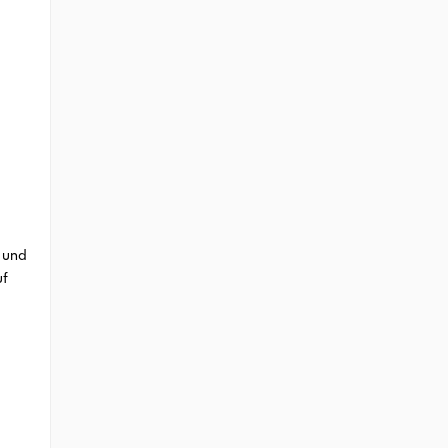
n und
uf