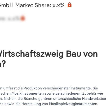
 GmbH Market Share: x.x%
lock
re: x.x%
lock
irtschaftszweig Bau von
n?
 umfasst die Produktion verschiedenster Instrumente. Sie
ronischen Musikinstrumenten sowie verschiedenem Zubehör wie
. Nicht in die Branche gehören unterschiedliche Handwerksbe
ren sowie die Herstellung von Musikspielzeuginstrumenten.