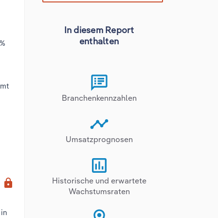
In diesem Report
m
enthalten
 %
mmt
Branchenkennzahlen
Umsatzprognosen
x
Historische und erwartete
lock
Wachstumsraten
 in