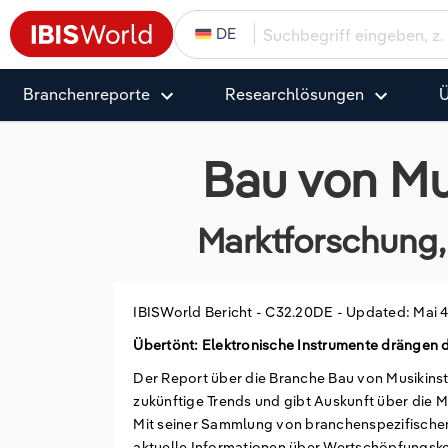
DE
Branchenreporte
Research­­­­lösungen
Ü
Bau von Mu
Marktforschung, 
IBISWorld Bericht -
C32.20DE
-
Updated: Mai 4
Übertönt: Elektronische Instrumente drängen 
Der Report über die Branche Bau von Musikinst
zukünftige Trends und gibt Auskunft über die 
Mit seiner Sammlung von branchenspezifischen
aktuelle Informationen über Wertschöpfungske