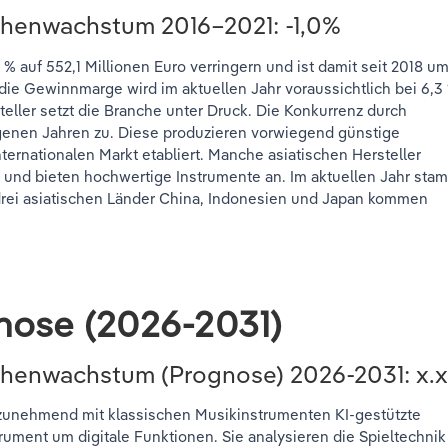
chenwachstum 2016–2021: -1,0%
 auf 552,1 Millionen Euro verringern und ist damit seit 2018 u
 die Gewinnmarge wird im aktuellen Jahr voraussichtlich bei 6,3
teller setzt die Branche unter Druck. Die Konkurrenz durch
genen Jahren zu. Diese produzieren vorwiegend günstige
ernationalen Markt etabliert. Manche asiatischen Hersteller
 und bieten hochwertige Instrumente an. Im aktuellen Jahr sta
e drei asiatischen Länder China, Indonesien und Japan kommen
nose (2026-2031)
nchenwachstum (Prognose)
2026-2031
: x.
n zunehmend mit klassischen Musikinstrumenten KI-gestützte
ument um digitale Funktionen. Sie analysieren die Spieltechnik