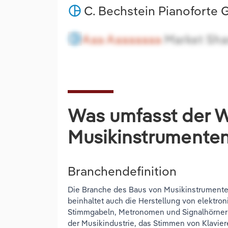
C. Bechstein Pianoforte
pie_chart
Aaa Aaaaaaaa
Market Sha
pie_chart
Was umfasst der W
Musikinstrumente
Branchendefinition
Die Branche des Baus von Musikinstrumenten
beinhaltet auch die Herstellung von elekt
Stimmgabeln, Metronomen und Signalhörnern
der Musikindustrie, das Stimmen von Klavie