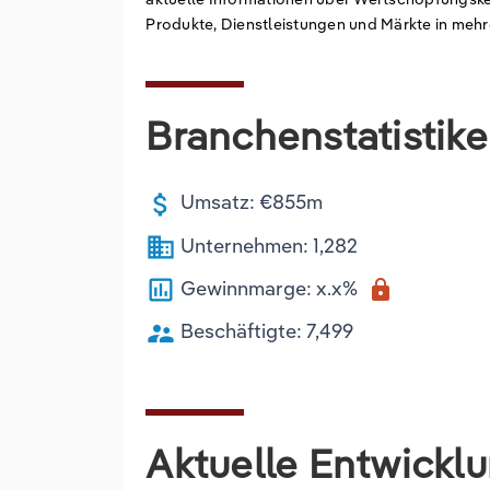
Produkte, Dienstleistungen und Märkte in meh
Branchenstatistik
attach_money
Umsatz: €855m
business
Unternehmen: 1,282
poll
Gewinnmarge: x.x%
lock
supervisor_account
Beschäftigte: 7,499
Aktuelle Entwickl