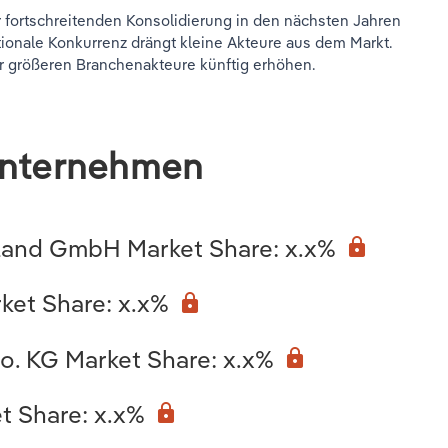
r fortschreitenden Konsolidierung in den nächsten Jahren
tionale Konkurrenz drängt kleine Akteure aus dem Markt.
er größeren Branchenakteure künftig erhöhen.
Unternehmen
land GmbH Market Share: x.x%
lock
et Share: x.x%
lock
. KG Market Share: x.x%
lock
 Share: x.x%
lock