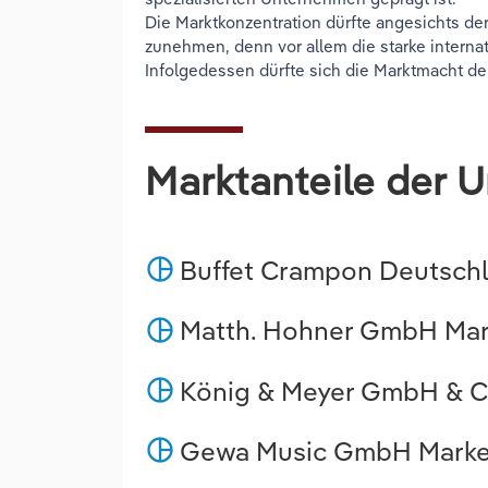
Die Marktkonzentration dürfte angesichts de
zunehmen, denn vor allem die starke interna
Infolgedessen dürfte sich die Marktmacht d
Marktanteile der 
Buffet Crampon Deutsch
pie_chart
Matth. Hohner GmbH Mark
pie_chart
König & Meyer GmbH & Co
pie_chart
Gewa Music GmbH Market
pie_chart