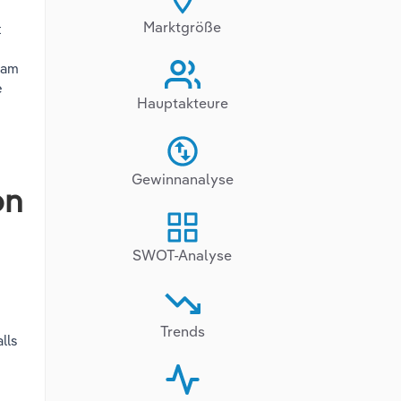
Marktgröße
t
 am
e
Hauptakteure
Gewinnanalyse
on
SWOT-Analyse
Trends
lls