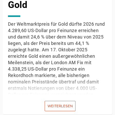
Gold
Der Weltmarktpreis für Gold dürfte 2026 rund
4.289,60 US-Dollar pro Feinunze erreichen
und damit 24,6 % über dem Niveau von 2025
liegen, als der Preis bereits um 44,1 %
zugelegt hatte. Am 17. Oktober 2025
erreichte Gold einen außergewöhnlichen
Meilenstein, als der London AM Fix mit
4.338,25 US-Dollar pro Feinunze ein
Rekordhoch markierte, alle bisherigen
nominalen Preisstände übertraf und damit
erstmals Notierungen von über 4.000 US-
Dollar pro Feinunze verzeichnet wurden.
Anfang November 2025 hielt sich der
WEITERLESEN
Spotpreis weiterhin über der Marke von 4.000
US-Dollar, was auf ein anhaltendes Interesse