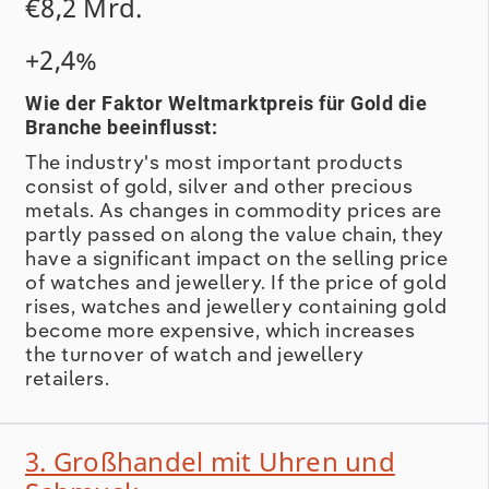
€8,2 Mrd.
Höchststände erreichten, deutet auf
koordinierte Marktdynamiken hin, statt auf
+2,4%
isolierte Preisbewegungen einzelner
Rohstoffe. So kletterte der Silberpreis im
Wie der Faktor Weltmarktpreis für Gold die
Oktober 2025 auf 54,50 US-Dollar pro
Branche beeinflusst:
Feinunze und übertraf damit sein
The industry's most important products
Rekordniveau aus dem Jahr 1980.
consist of gold, silver and other precious
metals. As changes in commodity prices are
partly passed on along the value chain, they
have a significant impact on the selling price
of watches and jewellery. If the price of gold
rises, watches and jewellery containing gold
become more expensive, which increases
the turnover of watch and jewellery
retailers.
3. Großhandel mit Uhren und