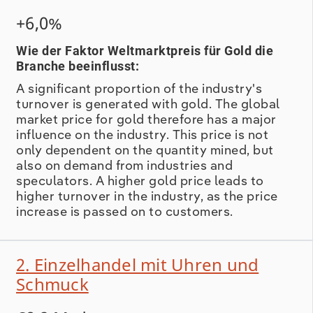
die Nachfrage des offiziellen Sektors
+6,0%
zusätzlich, da Institutionen verstärkt nach
Vermögenswerten suchen, die gegenüber
Wie der Faktor Weltmarktpreis für Gold die
geopolitischem Druck und Sanktionsregimen
Branche beeinflusst:
weitgehend immun sind. Die Goldreserven
A significant proportion of the industry's
Indiens überschritten im Oktober 2025
turnover is generated with gold. The global
erstmals die Marke von 100 Milliarden US-
market price for gold therefore has a major
Dollar, getragen vor allem vom starken
influence on the industry. This price is not
Preisanstieg, obwohl die Reserve Bank of
only dependent on the quantity mined, but
India ihr Ankaufstempo gegenüber 2024
also on demand from industries and
gedrosselt hat. Die Investmentnachfrage zog
speculators. A higher gold price leads to
2025 deutlich an, wobei der World Gold
higher turnover in the industry, as the price
increase is passed on to customers.
Council zwischenzeitlich sogar von einem
Rekordquartal sprach, getragen von einer
verstärkten Flucht in sichere Häfen vor dem
2. Einzelhandel mit Uhren und
Hintergrund geopolitischer Unsicherheit und
Schmuck
hoher Währungsschwankungen. Dass
gleichzeitig mehrere Edelmetalle neue