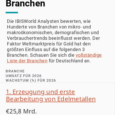
Branchen
39 Tonnen, was einem Anstieg von 79 %
gegenüber dem Vormonat entsprach und eine
robuste Nachfrage trotz des hohen
Die IBISWorld Analysten bewerten, wie
Preisniveaus unterstreicht. Die Polnische
Hunderte von Branchen von mikro- und
Nationalbank profilierte sich 2025 als größter
makroökonomischen, demografischen und
Käufer, flankiert von einer offensiven
Verbrauchertrends beeinflusst werden. Der
Aufstockung der Bestände durch Brasilien,
Faktor Weltmarktpreis für Gold hat den
Kasachstan und die Türkei. Daten des World
größten Einfluss auf die folgenden 3
Branchen. Schauen Sie sich die
vollständige
Gold Council aus dem Jahr 2025 weisen auf
Liste der Branchen
für Deutschland an.
ein außergewöhnlich hohes institutionelles
Vertrauen hin. 95 % der Zentralbanken
BRANCHE
erwarteten, dass die globalen Goldreserven in
UMSATZ FÜR 2026
WACHSTUM (%) FÜR 2026
den folgenden zwölf Monaten weiter steigen
würden, und 43 % planten, ihre eigenen
1. Erzeugung und erste
Bestände auszubauen.
Bearbeitung von Edelmetallen
Die fortschreitende De-Dollarisierung stützt
€25,8 Mrd.