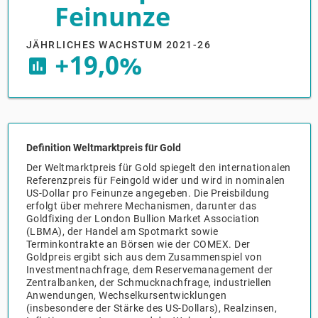
Feinunze
Groß- und Einzelhandel
Freiberufliche, wissenschaftliche und
Marketing
Deutschland
technische Dienstleistungen
JÄHRLICHES WACHSTUM 2021-26
+19,0%
insert_chart
Information und Kommunikation
Private Equity
Italien
Sales Vertrieb
Irland
Bibliotheken
Spanien
Definition Weltmarktpreis für Gold
Der Weltmarktpreis für Gold spiegelt den internationalen
Vereinigtes Königreich
Referenzpreis für Feingold wider und wird in nominalen
US-Dollar pro Feinunze angegeben. Die Preisbildung
erfolgt über mehrere Mechanismen, darunter das
Goldfixing der London Bullion Market Association
(LBMA), der Handel am Spotmarkt sowie
Terminkontrakte an Börsen wie der COMEX. Der
Goldpreis ergibt sich aus dem Zusammenspiel von
Investmentnachfrage, dem Reservemanagement der
Zentralbanken, der Schmucknachfrage, industriellen
Anwendungen, Wechselkursentwicklungen
(insbesondere der Stärke des US-Dollars), Realzinsen,