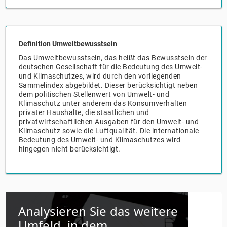
Groß- und Einzelhandel
Freiberufliche, wissenschaftliche und technische
Marketing
Deutschland
Dienstleistungen
Definition Umweltbewusstsein
Information und Kommunikation
Private Equity
Italien
Das Umweltbewusstsein, das heißt das Bewusstsein der
deutschen Gesellschaft für die Bedeutung des Umwelt-
Sales Vertrieb
Irland
und Klimaschutzes, wird durch den vorliegenden
Sammelindex abgebildet. Dieser berücksichtigt neben
dem politischen Stellenwert von Umwelt- und
Bibliotheken
Spanien
Klimaschutz unter anderem das Konsumverhalten
privater Haushalte, die staatlichen und
Vereinigtes Königreich
privatwirtschaftlichen Ausgaben für den Umwelt- und
Klimaschutz sowie die Luftqualität. Die internationale
Bedeutung des Umwelt- und Klimaschutzes wird
hingegen nicht berücksichtigt.
Analysieren Sie das weitere
Umfeld, in dem