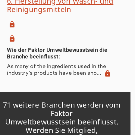
6. Herstellung von Wasch- und
Reinigungsmitteln
lock
lock
Wie der Faktor Umweltbewusstsein die
Branche beeinflusst:
As many of the ingredients used in the
industry’s products have been sho...
lock
71 weitere Branchen werden vom
Faktor
Umweltbewusstsein beeinflusst.
Werden Sie Mitglied,