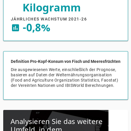
Kilogramm
Groß- und Einzelhandel
Freiberufliche, wissenschaftliche und
Marketing
Deutschland
technische Dienstleistungen
JÄHRLICHES WACHSTUM 2021-26
-0,8%
Information und Kommunikation
Private Equity
insert_chart
Italien
Sales Vertrieb
Irland
Bibliotheken
Spanien
Definition Pro-Kopf-Konsum von Fisch und Meeresfrüchten
Vereinigtes Königreich
Die ausgewiesenen Werte, einschließlich der Prognose,
basieren auf Daten der Welternährungsorganisation
(Food and Agriculture Organization Statistics, Faostat)
der Vereinten Nationen und IBISWorld Berechnungen.
Analysieren Sie das weitere
Umfeld, in dem