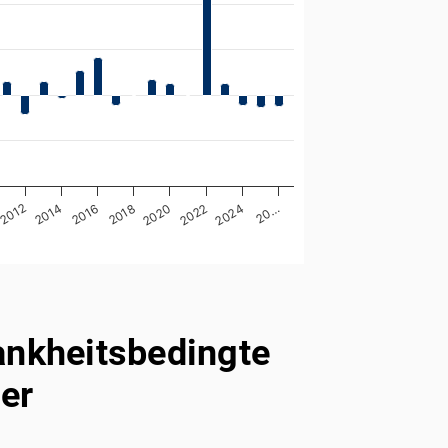
 Präsentismus (krank zur Arbeit
ränkungen stärker in Form von
2022
2012
20…
2016
2020
2024
2014
2018
ankheitsbedingte
er