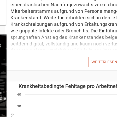
einen drastischen Nachfragezuwachs verzeichne
Mitarbeiterstamms aufgrund von Personalmang
Krankenstand. Weiterhin erhöhten sich in den le
Krankschreibungen aufgrund von Erkältungskra
wie grippale Infekte oder Bronchitis. Die Einfü
sprunghaften Anstieg des Krankenstandes beige
e
seitdem digital, vollständig und kaum noch verl
dadurch bislang „unsichtbare“ Fälle in der Statis
2023 und 2024 waren im Anschluss an die Coro
WEITERLESE
Krankenstände zu verzeichnen, die sich vor alle
Erkältungskrankheiten und Atemwegsinfekten zu
Krankheitsbedingte Fehltage pro Arbeitnehmer - 
Der seit 2007 im Trend wieder, auch ohne die E
Krankheitsbedingte Fehltage pro Arbeitne
steigende Krankenstand ist Ausdruck strukturelle
n.
Bar chart with 35 bars.
40
die
Alternde Belegschaften und mehr chronische so
iew as data table, Krankheitsbedingte Fehltage pro Ar
erhöhen systematisch die Fehlzeiten. Ebenso e
The chart has 1 X axis displaying Jahr. Data range
30
Belastung und Erschöpfung, was Erholungszeite
The chart has 1 Y axis displaying Jährliche Veränder