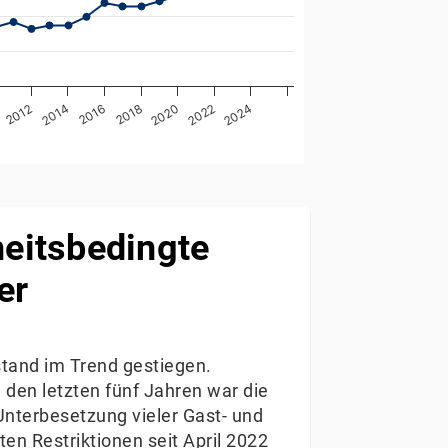
2012
2022
2018
2024
2014
2020
2016
heitsbedingte
er
stand im Trend gestiegen.
den letzten fünf Jahren war die
nterbesetzung vieler Gast- und
en Restriktionen seit April 2022