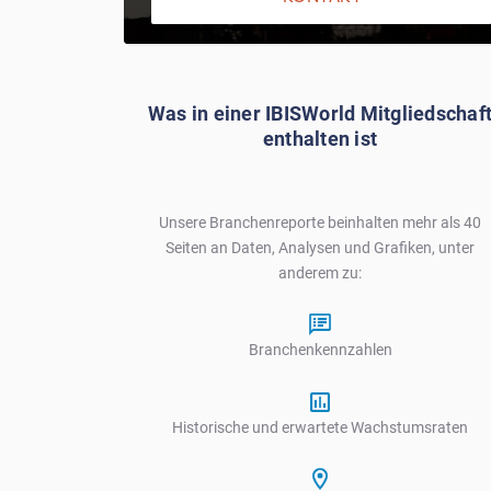
Was in einer IBISWorld Mitgliedschaf
enthalten ist
Unsere Branchenreporte beinhalten mehr als 40
Seiten an Daten, Analysen und Grafiken, unter
anderem zu:
Branchenkennzahlen
Historische und erwartete Wachstumsraten