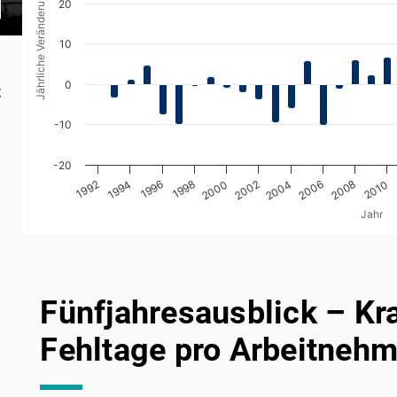
Jährliche Veränderung
Krankheitsverläufe verlängern, während weniger
20
gehen) dazu führt, dass gesundheitliche Einsch
10
Fehlzeiten sichtbar werden.
0
t
-10
-20
2008
1994
1998
2002
1992
2006
1996
2010
2000
2004
Jahr
End of interactive chart.
Fünfjahresausblick – Kr
Fehltage pro Arbeitnehm