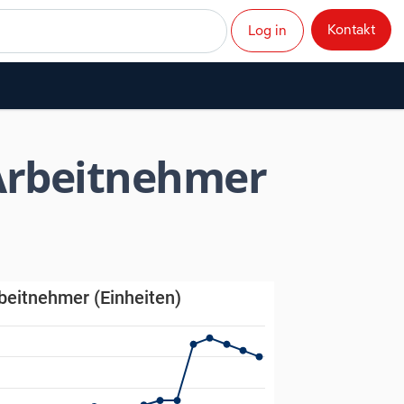
Kontakt
Log in
 Arbeitnehmer
inheiten)
beitnehmer (Einheiten)
eitnehmer (Einheiten)
s from 1991-01-12 00:00:00 to 2026-01-03 00:00:00.
ges from 8.1 to 15.2.