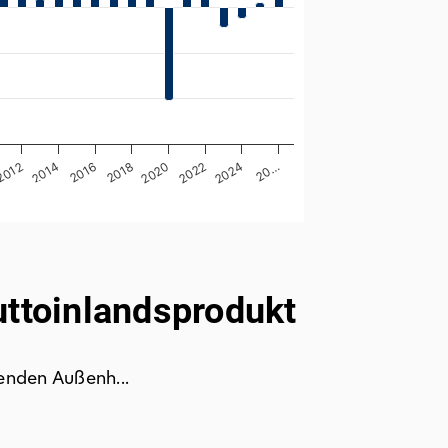
20…
2020
2014
2016
2022
2024
2012
2018
uttoinlandsprodukt
enden Außenh...