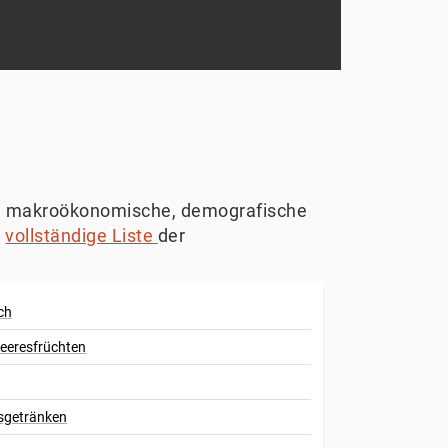
und makroökonomische, demografische
e
vollständige Liste
der
ch
eeresfrüchten
sgetränken