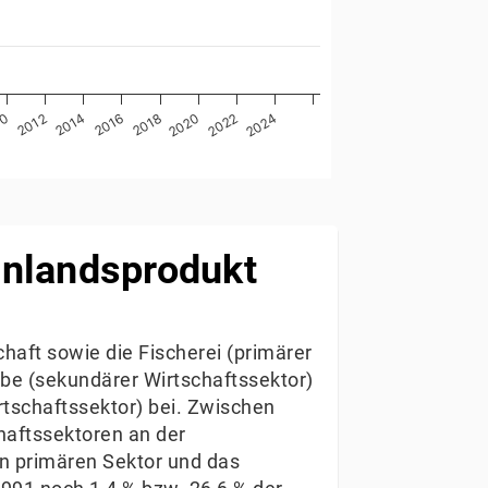
2020
2022
2024
10
2012
2014
2016
2018
inlandsprodukt
haft sowie die Fischerei (primärer
be (sekundärer Wirtschaftssektor)
irtschaftssektor) bei. Zwischen
haftssektoren an der
en primären Sektor und das