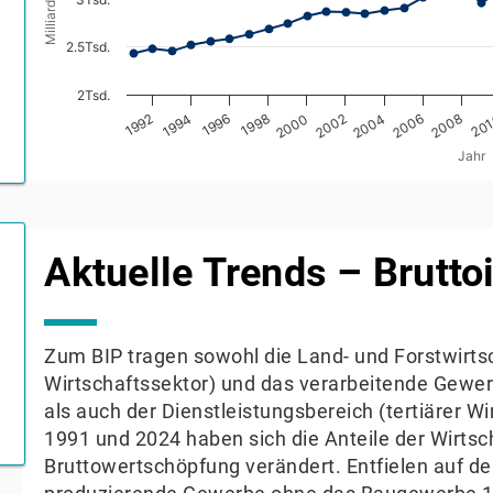
2.5Tsd.
2Tsd.
2002
2004
2006
2008
1992
20
1994
1996
1998
2000
Jahr
End of interactive chart.
Aktuelle Trends – Brutto
Zum BIP tragen sowohl die Land- und Forstwirtsc
Wirtschaftssektor) und das verarbeitende Gewer
als auch der Dienstleistungsbereich (tertiärer W
1991 und 2024 haben sich die Anteile der Wirtsc
Bruttowertschöpfung verändert. Entfielen auf d