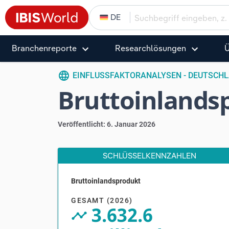
DE
Branchenreporte
Research­­­­lösungen
Ü
language
EINFLUSSFAKTORANALYSEN - DEUTSCH
Bruttoinlands
Veröffentlicht: 6. Januar 2026
SCHLÜSSELKENNZAHLEN
Bruttoinlandsprodukt
V
GESAMT (2026)
3.632.6
timeline_circle