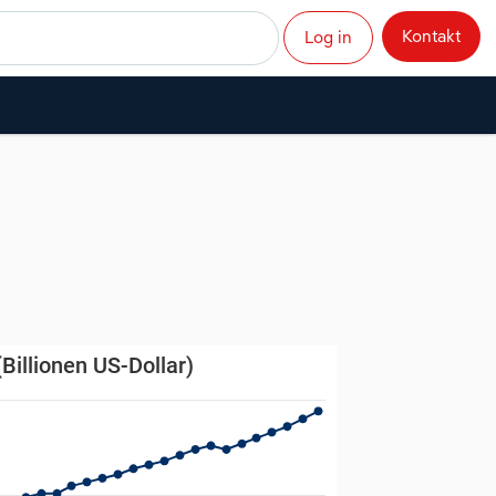
Kontakt
Log in
ar)
Billionen US-Dollar)
lionen US-Dollar)
s from 1980-01-12 00:00:00 to 2025-12-31 00:00:00.
. Data ranges from 1.3 to 9.4.