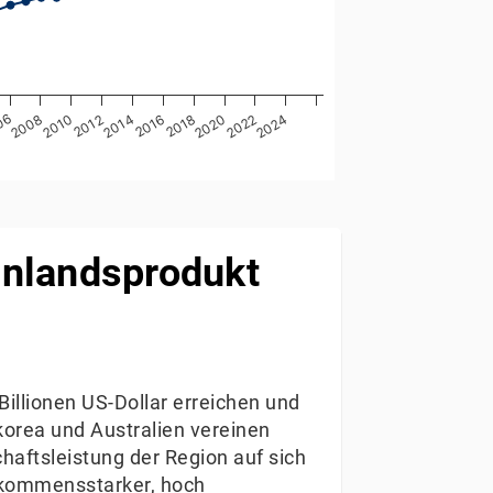
2012
2018
2016
06
2022
2020
2010
2008
2024
2014
inlandsprodukt
Billionen US-Dollar erreichen und
korea und Australien vereinen
haftsleistung der Region auf sich
inkommensstarker, hoch