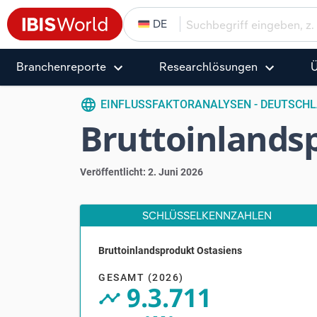
DE
Branchenreporte
Research­­­­lösungen
Ü
language
EINFLUSSFAKTORANALYSEN - DEUTSCH
Bruttoinlands
Veröffentlicht: 2. Juni 2026
SCHLÜSSELKENNZAHLEN
Bruttoinlandsprodukt Ostasiens
V
GESAMT (2026)
9.3.711
timeline_circle