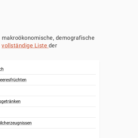
und makroökonomische, demografische
e
vollständige Liste
der
ch
eeresfrüchten
sgetränken
ilcherzeugnissen