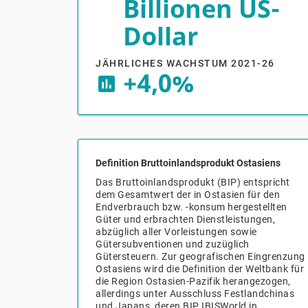
Billionen US-
Dollar
JÄHRLICHES WACHSTUM 2021-26
+4,0%
insert_chart
Definition Bruttoinlandsprodukt Ostasiens
Das Bruttoinlandsprodukt (BIP) entspricht
dem Gesamtwert der in Ostasien für den
Endverbrauch bzw. -konsum hergestellten
Güter und erbrachten Dienstleistungen,
abzüglich aller Vorleistungen sowie
Gütersubventionen und zuzüglich
Gütersteuern. Zur geografischen Eingrenzung
Ostasiens wird die Definition der Weltbank für
die Region Ostasien-Pazifik herangezogen,
allerdings unter Ausschluss Festlandchinas
und Japans, deren BIP IBISWorld in