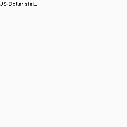
S-Dollar stei...
besondere rückläufige
litischer Spannungen sowie
a und die Investitionen. Länder
en Auswirkungen höherer US-Zölle
dürfte. Insgesamt waren die fünf
lung von den pandemiebedingten
druck sowie Risiken im
Konflikten und einer veränderten