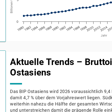
0
1986
2002
1984
2000
1990
20
1988
2004
1994
1992
1982
1998
1980
1996
Jahr
End of interactive chart.
Aktuelle Trends – Brutto
Ostasiens
Das BIP Ostasiens wird 2026 voraussichtlich 9,4 
damit 4,7 % über dem Vorjahreswert liegen. Süd
weiterhin nahezu die Hälfte der gesamten Wirtsc
und unterstreichen damit die prägende Rolle e