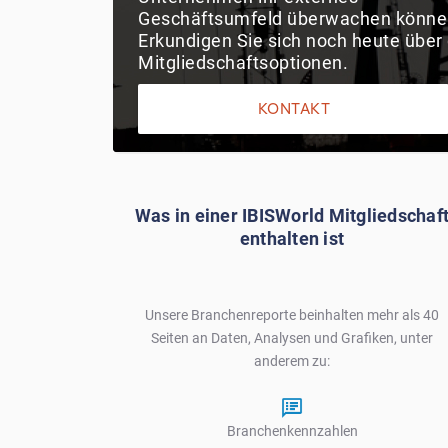
Geschäftsumfeld überwachen könne
Erkundigen Sie sich noch heute über 
Mitgliedschaftsoptionen.
KONTAKT
Was in einer IBISWorld Mitgliedschaf
enthalten ist
Unsere Branchenreporte beinhalten mehr als 40
Seiten an Daten, Analysen und Grafiken, unter
anderem zu:
Branchenkennzahlen