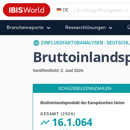
DE
Branchenreporte
Research­­­­lösungen
Ü
language
EINFLUSSFAKTORANALYSEN - DEUTSCH
Bruttoinlands
Veröffentlicht: 2. Juni 2026
SCHLÜSSELKENNZAHLEN
Bruttoinlandsprodukt der Europäischen Union
V
GESAMT (2026)
16.1.064
timeline_circle