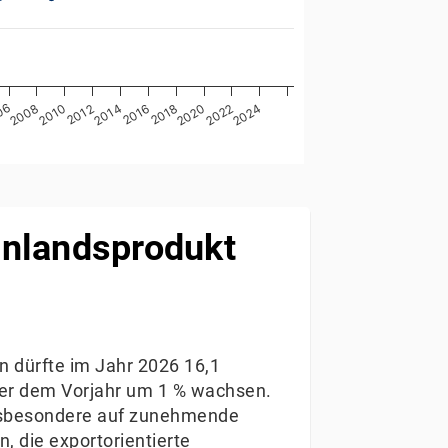
2012
2018
2016
06
2022
2020
2010
2008
2024
2014
inlandsprodukt
n dürfte im Jahr 2026 16,1
ber dem Vorjahr um 1 % wachsen.
 insbesondere auf zunehmende
 die exportorientierte