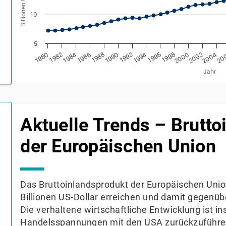
10
5
1986
2002
1984
2000
1990
20
1988
2004
1994
1992
1982
1998
1980
1996
Jahr
End of interactive chart.
Aktuelle Trends – Brutto
der Europäischen Union
Das Bruttoinlandsprodukt der Europäischen Unio
Billionen US-Dollar erreichen und damit gegenü
Die verhaltene wirtschaftliche Entwicklung ist
Handelsspannungen mit den USA zurückzuführen,