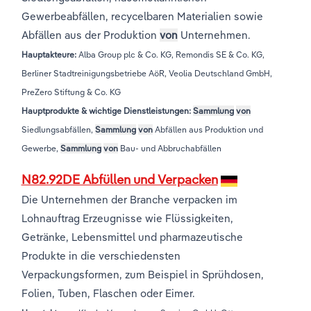
BRANCHENREPORTE
Gewerbeabfällen, recycelbaren Materialien sowie
Groß- und Einzelhandel
Freiberufliche, wissenschaftliche und
Marketing
Deutschland
Abfällen aus der Produktion
von
Unternehmen.
technische Dienstleistungen
Hauptakteure:
Alba Group plc & Co. KG, Remondis SE & Co. KG,
Information und Kommunikation
Private Equity
Italien
Berliner Stadtreinigungsbetriebe AöR, Veolia Deutschland GmbH,
PreZero Stiftung & Co. KG
Sales Vertrieb
Irland
Hauptprodukte & wichtige Dienstleistungen:
Sammlung
von
Bibliotheken
Spanien
Siedlungsabfällen,
Sammlung
von
Abfällen aus Produktion und
Gewerbe,
Sammlung
von
Bau- und Abbruchabfällen
Vereinigtes Königreich
N82.92DE Abfüllen und Verpacken
Die Unternehmen der Branche verpacken im
Lohnauftrag Erzeugnisse wie Flüssigkeiten,
Getränke, Lebensmittel und pharmazeutische
Produkte in die verschiedensten
Verpackungsformen, zum Beispiel in Sprühdosen,
Folien, Tuben, Flaschen oder Eimer.