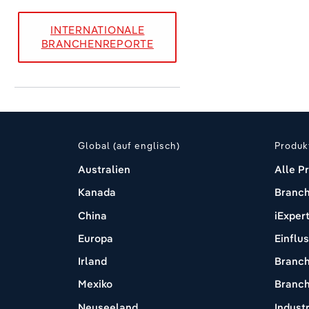
INTERNATIONALE
BRANCHENREPORTE
Global (auf englisch)
Produk
Australien
Alle P
Kanada
Branch
China
iExper
Europa
Einflu
Irland
Branch
Mexiko
Branch
Neuseeland
Industr