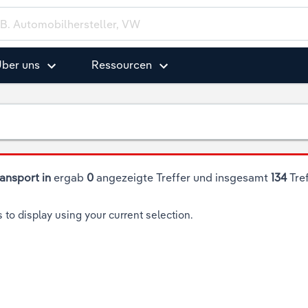
ber uns
Ressourcen
ransport in
ergab
0
angezeigte Treffer und insgesamt
134
Tref
s to display using your current selection.