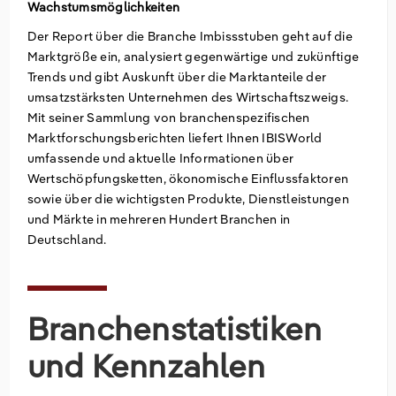
Wachstumsmöglichkeiten
Groß- und Einzelhandel
Freiberufliche, wissenschaftliche und technische
Marketing
Deutschland
Der Report über die Branche Imbissstuben geht auf die
Dienstleistungen
Marktgröße ein, analysiert gegenwärtige und zukünftige
Trends und gibt Auskunft über die Marktanteile der
Information und Kommunikation
Private Equity
Italien
umsatzstärksten Unternehmen des Wirtschaftszweigs.
Mit seiner Sammlung von branchenspezifischen
Sales Vertrieb
Irland
Marktforschungsberichten liefert Ihnen IBISWorld
umfassende und aktuelle Informationen über
Bibliotheken
Spanien
Wertschöpfungsketten, ökonomische Einflussfaktoren
sowie über die wichtigsten Produkte, Dienstleistungen
Vereinigtes Königreich
und Märkte in mehreren Hundert Branchen in
Deutschland.
Branchenstatistiken
und Kennzahlen