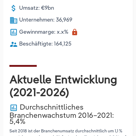
attach_money
Umsatz: €9bn
business
Unternehmen: 36,969
poll
Gewinnmarge: x.x%
lock
supervisor_account
Beschäftigte: 164,125
Aktuelle Entwicklung
(2021-2026)
Durchschnittliches
poll
Branchenwachstum 2016–2021:
5,4%
Seit 2018 ist der Branchenumsatz durchschnittlich um 1,1 %