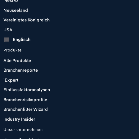
Mexiko
Neuseeland
Vereinigtes Königreich
USA
Englisch
chat_bubble
Produkte
Alle Produkte
Branchenreporte
iExpert
Einflussfaktoranalysen
Branchenrisikoprofile
Branchenfilter Wizard
Industry Insider
Unser unternehmen