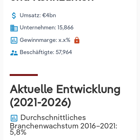
attach_money
Umsatz: €4bn
business
Unternehmen: 15,866
poll
Gewinnmarge: x.x%
lock
supervisor_account
Beschäftigte: 57,964
Aktuelle Entwicklung
(2021-2026)
Durchschnittliches
poll
Branchenwachstum 2016–2021:
5,8%