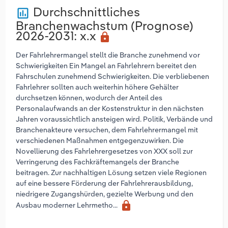
Durchschnittliches
poll
Branchenwachstum (Prognose)
2026-2031
: x.x
lock
Der Fahrlehrermangel stellt die Branche zunehmend vor
Schwierigkeiten Ein Mangel an Fahrlehrern bereitet den
Fahrschulen zunehmend Schwierigkeiten. Die verbliebenen
Fahrlehrer sollten auch weiterhin höhere Gehälter
durchsetzen können, wodurch der Anteil des
Personalaufwands an der Kostenstruktur in den nächsten
Jahren voraussichtlich ansteigen wird. Politik, Verbände und
Branchenakteure versuchen, dem Fahrlehrermangel mit
verschiedenen Maßnahmen entgegenzuwirken. Die
Novellierung des Fahrlehrergesetzes von XXX soll zur
Verringerung des Fachkräftemangels der Branche
beitragen. Zur nachhaltigen Lösung setzen viele Regionen
auf eine bessere Förderung der Fahrlehrerausbildung,
niedrigere Zugangshürden, gezielte Werbung und den
lock
Ausbau moderner Lehrmetho...