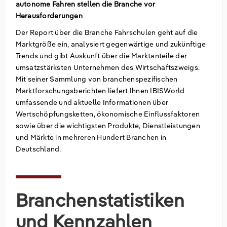
autonome Fahren stellen die Branche vor
Herausforderungen
Groß- und Einzelhandel
Freiberufliche, wissenschaftliche und technische
Marketing
Deutschland
Dienstleistungen
Der Report über die Branche Fahrschulen geht auf die
Marktgröße ein, analysiert gegenwärtige und zukünftige
Information und Kommunikation
Private Equity
Italien
Trends und gibt Auskunft über die Marktanteile der
umsatzstärksten Unternehmen des Wirtschaftszweigs.
Sales Vertrieb
Irland
Mit seiner Sammlung von branchenspezifischen
Marktforschungsberichten liefert Ihnen IBISWorld
Bibliotheken
Spanien
umfassende und aktuelle Informationen über
Wertschöpfungsketten, ökonomische Einflussfaktoren
Vereinigtes Königreich
sowie über die wichtigsten Produkte, Dienstleistungen
und Märkte in mehreren Hundert Branchen in
Deutschland.
Branchenstatistiken
und Kennzahlen