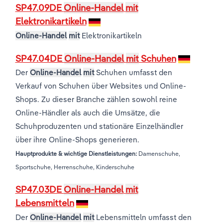
BRANCHENREPORTE
SP47.09DE
Online-Handel
mit
Groß- und Einzelhandel
Freiberufliche, wissenschaftliche und
Marketing
Deutschland
Elektronikartikeln
technische Dienstleistungen
Online-Handel
mit
Elektronikartikeln
Information und Kommunikation
Private Equity
Italien
SP47.04DE
Online-Handel
mit
Schuhen
Sales Vertrieb
Irland
Der
Online-Handel
mit
Schuhen umfasst den
Verkauf von Schuhen über Websites und Online-
Bibliotheken
Spanien
Shops. Zu dieser Branche zählen sowohl reine
Online-Händler als auch die Umsätze, die
Vereinigtes Königreich
Schuhproduzenten und stationäre Einzelhändler
über ihre Online-Shops generieren.
Hauptprodukte & wichtige Dienstleistungen:
Damenschuhe,
Sportschuhe, Herrenschuhe, Kinderschuhe
SP47.03DE
Online-Handel
mit
Lebensmitteln
Der
Online-Handel
mit
Lebensmitteln umfasst den