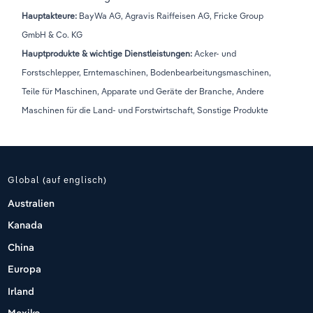
Hauptakteure:
BayWa AG, Agravis Raiffeisen AG, Fricke Group
GmbH & Co. KG
Hauptprodukte & wichtige Dienstleistungen:
Acker- und
Forstschlepper, Erntemaschinen, Bodenbearbeitungsmaschinen,
Teile für Maschinen, Apparate und Geräte der Branche, Andere
Maschinen für die Land- und Forstwirtschaft, Sonstige Produkte
Global (auf englisch)
Australien
Kanada
China
Europa
Irland