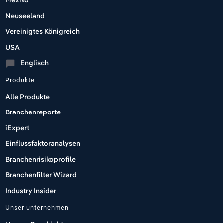
Mexiko
Neuseeland
Vereinigtes Königreich
USA
Englisch
chat_bubble
Produkte
Alle Produkte
Branchenreporte
iExpert
Einflussfaktoranalysen
Branchenrisikoprofile
Branchenfilter Wizard
Industry Insider
Unser unternehmen