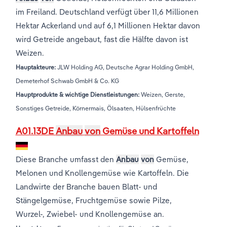
BRANCHENREPORTE
im Freiland. Deutschland verfügt über 11,6 Millionen
Groß- und Einzelhandel
Freiberufliche, wissenschaftliche und
Marketing
Deutschland
Hektar Ackerland und auf 6,1 Millionen Hektar davon
technische Dienstleistungen
wird Getreide angebaut, fast die Hälfte davon ist
Information und Kommunikation
Private Equity
Italien
Weizen.
Hauptakteure:
JLW Holding AG, Deutsche Agrar Holding GmbH,
Sales Vertrieb
Irland
Demeterhof Schwab GmbH & Co. KG
Bibliotheken
Spanien
Hauptprodukte & wichtige Dienstleistungen:
Weizen, Gerste,
Sonstiges Getreide, Körnermais, Ölsaaten, Hülsenfrüchte
Vereinigtes Königreich
A01.13DE
Anbau
von
Gemüse und Kartoffeln
Diese Branche umfasst den
Anbau
von
Gemüse,
Melonen und Knollengemüse wie Kartoffeln. Die
Landwirte der Branche bauen Blatt- und
Stängelgemüse, Fruchtgemüse sowie Pilze,
Wurzel-, Zwiebel- und Knollengemüse an.