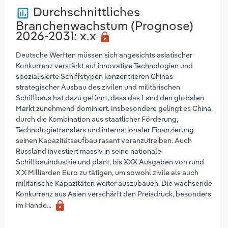
Durchschnittliches
poll
Branchenwachstum (Prognose)
2026-2031
: x.x
lock
Deutsche Werften müssen sich angesichts asiatischer
Konkurrenz verstärkt auf innovative Technologien und
spezialisierte Schiffstypen konzentrieren Chinas
strategischer Ausbau des zivilen und militärischen
Schiffbaus hat dazu geführt, dass das Land den globalen
Markt zunehmend dominiert. Insbesondere gelingt es China,
durch die Kombination aus staatlicher Förderung,
Technologietransfers und internationaler Finanzierung
seinen Kapazitätsaufbau rasant voranzutreiben. Auch
Russland investiert massiv in seine nationale
Schiffbauindustrie und plant, bis XXX Ausgaben von rund
X,X Milliarden Euro zu tätigen, um sowohl zivile als auch
militärische Kapazitäten weiter auszubauen. Die wachsende
Konkurrenz aus Asien verschärft den Preisdruck, besonders
lock
im Hande...