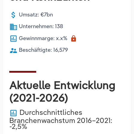
attach_money
Umsatz: €7bn
business
Unternehmen: 138
poll
Gewinnmarge: x.x%
lock
supervisor_account
Beschäftigte: 16,579
Aktuelle Entwicklung
(2021-2026)
Durchschnittliches
poll
Branchenwachstum 2016–2021:
-2,5%