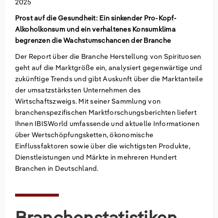
2025
Prost auf die Gesundheit: Ein sinkender Pro-Kopf-
Groß- und Einzelhandel
Freiberufliche, wissenschaftliche und technische
Marketing
Deutschland
Alkoholkonsum und ein verhaltenes Konsumklima
Dienstleistungen
begrenzen die Wachstumschancen der Branche
Information und Kommunikation
Private Equity
Italien
Der Report über die Branche Herstellung von Spirituosen
Sales Vertrieb
Irland
geht auf die Marktgröße ein, analysiert gegenwärtige und
zukünftige Trends und gibt Auskunft über die Marktanteile
der umsatzstärksten Unternehmen des
Bibliotheken
Spanien
Wirtschaftszweigs. Mit seiner Sammlung von
branchenspezifischen Marktforschungsberichten liefert
Vereinigtes Königreich
Ihnen IBISWorld umfassende und aktuelle Informationen
über Wertschöpfungsketten, ökonomische
Einflussfaktoren sowie über die wichtigsten Produkte,
Dienstleistungen und Märkte in mehreren Hundert
Branchen in Deutschland.
Branchenstatistiken