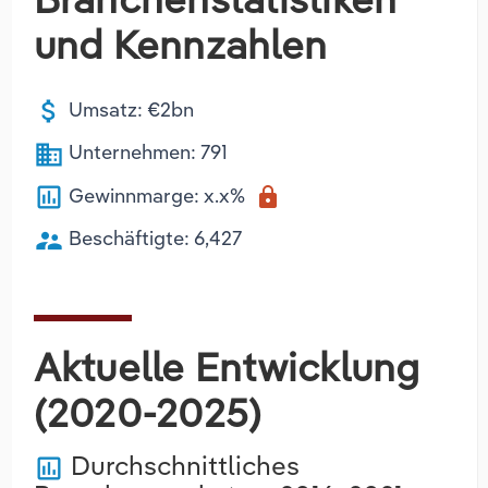
und Kennzahlen
attach_money
Umsatz: €2bn
business
Unternehmen: 791
poll
Gewinnmarge: x.x%
lock
supervisor_account
Beschäftigte: 6,427
Aktuelle Entwicklung
(2020-2025)
Durchschnittliches
poll