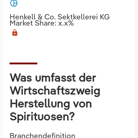
pie_chart
Henkell & Co. Sektkellerei KG
Market Share: x.x%
lock
Was umfasst der
Wirtschaftszweig
Herstellung von
Spirituosen?
Branchendefinition